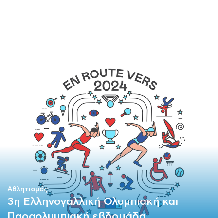
ΜΑΘΗΜΑΤΑ
ΕΞΕΤΑΣΕΙΣ
ΣΠΟΥΔΕΣ
ΣΥΝΕΡΓΕΙΕΣ
ΒΙΒΛΙΟΘΗΚΗ
Αθλητισμός
3η Ελληνογαλλική Ολυμπιακή και
Παραολυμπιακή εβδομάδα