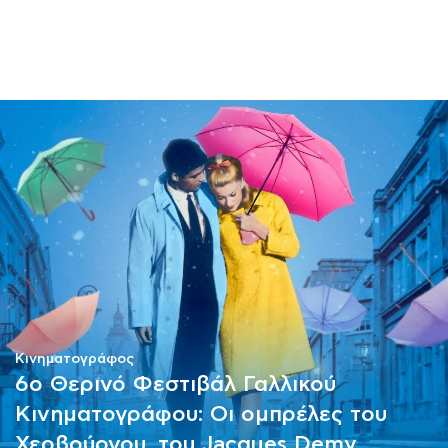
ΜΑΘΗΜΑΤΑ
ΕΞΕΤΑΣΕΙΣ
ΣΠΟΥΔΕΣ
ΣΥΝΕΡΓΕΙΕΣ
ΒΙΒΛΙΟΘΗΚΗ
Κινηματογράφος
6ο Θερινό Φεστιβάλ Γαλλικού
Κινηματογράφου: Οι ομπρέλες του
Χερβούργου, του Jacques Demy