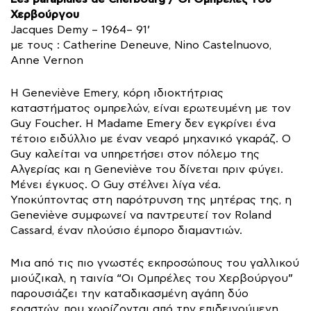
Χερβούργου
Jacques Demy – 1964– 91’
με τους : Catherine Deneuve, Nino Castelnuovo,
Anne Vernon
Η Geneviève Emery, κόρη ιδιοκτήτριας
καταστήματος ομπρελών, είναι ερωτευμένη με τον
Guy Foucher. Η Madame Emery δεν εγκρίνει ένα
τέτοιο ειδύλλιο με έναν νεαρό μηχανικό γκαράζ. Ο
Guy καλείται να υπηρετήσει στον πόλεμο της
Αλγερίας και η Geneviève του δίνεται πριν φύγει.
Μένει έγκυος. Ο Guy στέλνει λίγα νέα.
Υποκύπτοντας στη παρότρυνση της μητέρας της, η
Geneviève συμφωνεί να παντρευτεί τον Roland
Cassard, έναν πλούσιο έμπορο διαμαντιών.
Μια από τις πιο γνωστές εκπροσώπους του γαλλικού
μιούζικαλ, η ταινία “Οι Ομπρέλες του Χερβούργου”
παρουσιάζει την καταδικασμένη αγάπη δύο
εραστών, που χωρίζονται από την επιδεινούμενη