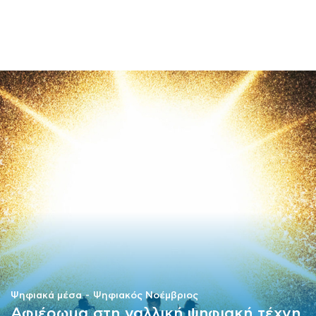
ΜΑΘΗΜΑΤΑ
ΕΞΕΤΑΣΕΙΣ
ΣΠΟΥΔΕΣ
ΣΥΝΕΡΓΕΙΕΣ
ΒΙΒΛΙΟΘΗΚΗ
Ψηφιακά μέσα
Ψηφιακός Νοέμβριος
Αφιέρωμα στη γαλλική ψηφιακή τέχνη