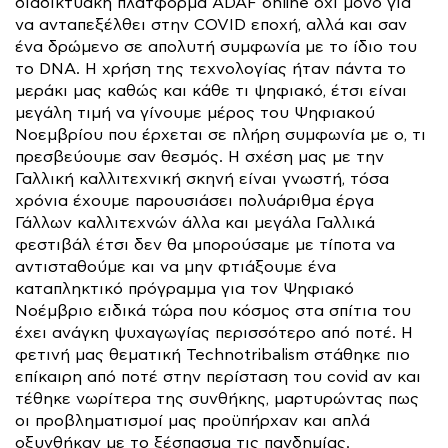
διαδικτυακή πλατφόρμα ADAF online όχι μονό για
να ανταπεξέλθει στην COVID εποχή, αλλά και σαν
ένα δρώμενο σε απολυτή συμφωνία με το ίδιο του
το DNA. Η χρήση της τεχνολογίας ήταν πάντα το
μεράκι μας καθώς και κάθε τι ψηφιακό, έτσι είναι
μεγάλη τιμή να γίνουμε μέρος του Ψηφιακού
Νοεμβρίου που έρχεται σε πλήρη συμφωνία με ο, τι
πρεσβεύουμε σαν θεσμός. Η σχέση μας με την
Γαλλική καλλιτεχνική σκηνή είναι γνωστή, τόσα
χρόνια έχουμε παρουσιάσει πολυάριθμα έργα
Γάλλων καλλιτεχνών άλλα και μεγάλα Γαλλικά
φεστιβάλ έτσι δεν θα μπορούσαμε με τίποτα να
αντισταθούμε και να μην φτιάξουμε ένα
καταπληκτικό πρόγραμμα για τον Ψηφιακό
Νοέμβριο ειδικά τώρα που κόσμος στα σπίτια του
έχει ανάγκη ψυχαγωγίας περισσότερο από ποτέ. Η
φετινή μας θεματική Technotribalism στάθηκε πιο
επίκαιρη από ποτέ στην περίσταση του covid αν και
τέθηκε νωρίτερα της συνθήκης, μαρτυρώντας πως
οι προβληματισμοί μας προϋπήρχαν και απλά
οξυνθήκαν με το ξέσπασμα τις πανδημίας.