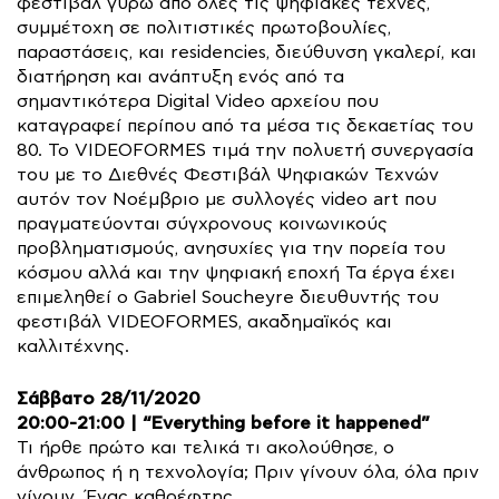
φεστιβάλ γύρω από όλες τις ψηφιακές τέχνες,
συμμέτοχη σε πολιτιστικές πρωτοβουλίες,
παραστάσεις, και residencies, διεύθυνση γκαλερί, και
διατήρηση και ανάπτυξη ενός από τα
σημαντικότερα Digital Video αρχείου που
καταγραφεί περίπου από τα μέσα τις δεκαετίας του
80. Το VIDEOFORMES τιμά την πολυετή συνεργασία
του με το Διεθνές Φεστιβάλ Ψηφιακών Τεχνών
αυτόν τον Νοέμβριο με συλλογές video art που
πραγματεύονται σύγχρονους κοινωνικούς
προβληματισμούς, ανησυχίες για την πορεία του
κόσμου αλλά και την ψηφιακή εποχή Τα έργα έχει
επιμεληθεί ο Gabriel Soucheyre διευθυντής του
φεστιβάλ VIDEOFORMES, ακαδημαϊκός και
καλλιτέχνης.
Σάββατο 28/11/2020
20:00-21:00 | “Εverything before it happened”
Τι ήρθε πρώτο και τελικά τι ακολούθησε, ο
άνθρωπος ή η τεχνολογία; Πριν γίνουν όλα, όλα πριν
γίνουν. Ένας καθρέφτης…