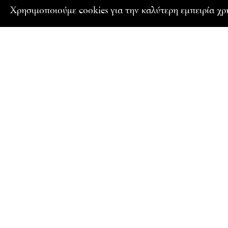
Xρησιμοποιούμε cookies για την καλύτερη εμπειρία χ
ΣΥΝΔΙΟΡΓΑΝΩΣΗ
ΕΓΓΡΑΦΕΙΤΕ ΣΤΟ NEWSLETTER ΜΑΣ