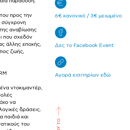
χαία παράδοση.
του προς την
6€ κανονικό / 3€ μειωμένο
η σύγχρονη
 της αναβίωσης
τι που σχεδόν
ας άλλης εποχής,
Δες το Facebook Event
πος ζωής,
9RM
Αγορά εισιτηρίων εδώ
ένα ντοκιμαντέρ,
βολές
όχο να
λογικές δράσεις.
α παιδιά και
ατικούς του