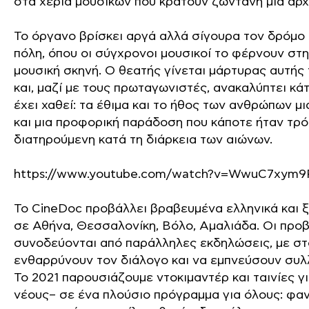
στα χέρια μουσικών που κρατούν ζωντανή μια αρ
Το όργανο βρίσκει αργά αλλά σίγουρα τον δρόμο 
πόλη, όπου οι σύγχρονοι μουσικοί το φέρνουν στ
μουσική σκηνή. Ο θεατής γίνεται μάρτυρας αυτής
και, μαζί με τους πρωταγωνιστές, ανακαλύπτει κά
έχει χαθεί: τα έθιμα και το ήθος των ανθρώπων μι
και μια προφορική παράδοση που κάποτε ήταν τρό
διατηρούμενη κατά τη διάρκεια των αιώνων.
https://www.youtube.com/watch?v=WwuC7xym
Το CineDoc προβάλλει βραβευμένα ελληνικά και ξ
σε Αθήνα, Θεσσαλονίκη, Βόλο, Αμαλιάδα. Οι προ
συνοδεύονται από παράλληλες εκδηλώσεις, με στ
ενθαρρύνουν τον διάλογο και να εμπνεύσουν συλ
Το 2021 παρουσιάζουμε ντοκιμαντέρ και ταινίες γι
νέους– σε ένα πλούσιο πρόγραμμα για όλους: φαν