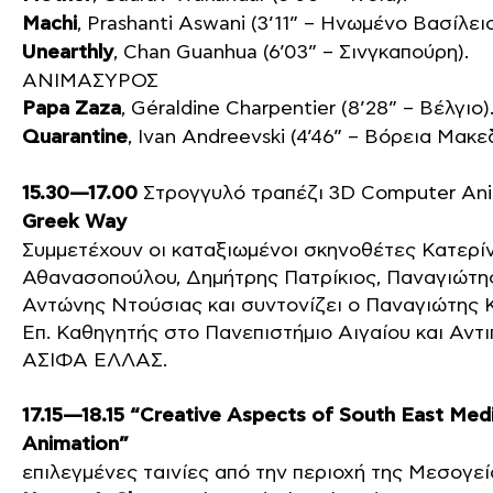
Machi
, Prashanti Aswani (3’11” – Ηνωμένο Βασίλειο
Unearthly
, Chan Guanhua (6’03” – Σινγκαπούρη).
ΑΝΙΜΑΣΥΡΟΣ
Papa Zaza
, Géraldine Charpentier (8’28” – Βέλγιο)
Quarantine
, Ivan Andreevski (4’46” – Βόρεια Μακε
15.30—17.00
Στρογγυλό τραπέζι 3D Computer Ani
Greek Way
Συμμετέχουν οι καταξιωμένοι σκηνοθέτες Κατερί
Αθανασοπούλου, Δημήτρης Πατρίκιος, Παναγιώτη
Αντώνης Ντούσιας και συντονίζει ο Παναγιώτης 
Επ. Καθηγητής στο Πανεπιστήμιο Αιγαίου και Αντ
ΑΣΙΦΑ ΕΛΛΑΣ.
17.15—18.15 “Creative Aspects of South East Med
Animation”
επιλεγμένες ταινίες από την περιοχή της Μεσογεί