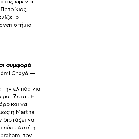
καταξιωμένοι
Πατρίκιος,
νίζει ο
ανεπιστήμιο
τσι συμφορά
 Rémi Chayé —
 την ελπίδα για
υματίζεται. Η
άρο και να
όμως η Martha
ν διστάζει να
ππεύει. Αυτή η
Abraham, τον