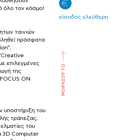
ολουθήσουν
ό όλο τον κόσμο!
είσοδος ελεύθερη
ητων ταινιών
οβληθεί πρόσφατα
on”.
“Creative
με επιλεγμένες
ΜΟΙΡΑΣΟΥ ΤΟ
γωγή της
! FOCUS ON
ν υποστήριξη του
λής τράπεζας,
ελματίες του
ία 3D Computer