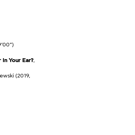
9’00”)
 In Your Ear?
,
lewski (2019,