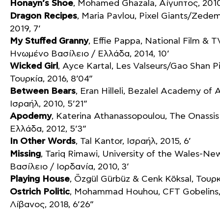
Honayn’s Shoe
, Mohamed Ghazala, Αίγυπτος, 2010
Dragon Recipes
, Maria Pavlou, Pixel Giants/Zede
2019, 7’
My Stuffed Granny
, Effie Pappa, National Film & 
Ηνωμένο Βασίλειο / Ελλάδα, 2014, 10’
Wicked Girl
, Ayce Kartal, Les Valseurs/Gao Shan Pi
Τουρκία, 2016, 8’04”
Between Bears
, Eran Hilleli, Bezalel Academy of 
Ισραήλ, 2010, 5’21”
Apodemy
, Katerina Athanassopoulou, The Onassis 
Ελλάδα, 2012, 5’3”
In Other Words
, Tal Kantor, Ισραήλ, 2015, 6’
Missing
, Tariq Rimawi, University of the Wales-N
Βασίλειο / Ιορδανία, 2010, 3’
Playing House
, Özgül Gürbüz & Cenk Köksal, Τουρκί
Ostrich Politic
, Mohammad Houhou, CFT Gobelins,
Λίβανος, 2018, 6’26”