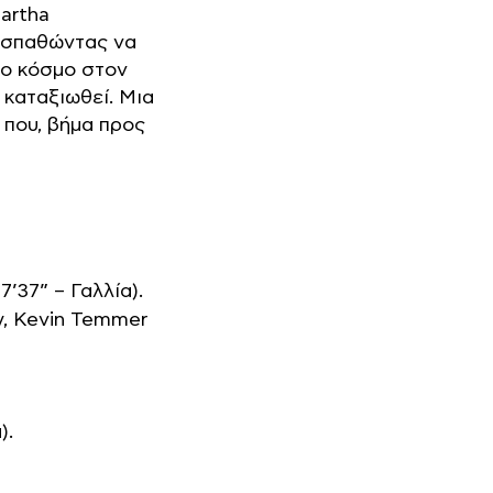
artha
ροσπαθώντας να
έο κόσμο στον
 καταξιωθεί. Μια
 που, βήμα προς
7’37” – Γαλλία).
rey, Kevin Temmer
).