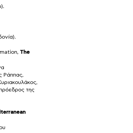
).
.
δονία).
mation,
The
να
ς Ράππας,
Κυριακουλάκος,
ιπρόεδρος της
iterranean
ου