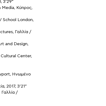
, 3’29”
m Media, Κύπρος,
TV School London,
ctures, Γαλλία /
Art and Design,
Cultural Center,
ewport, Ηνωμένο
α, 2017, 3’21”
 Γαλλία /