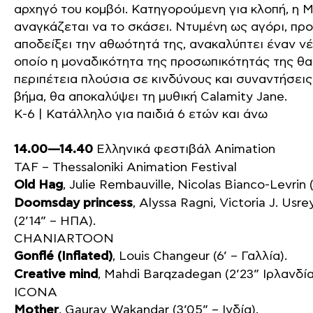
αρχηγό του κομβόι. Κατηγορούμενη για κλοπή, η M
αναγκάζεται να το σκάσει. Ντυμένη ως αγόρι, π
αποδείξει την αθωότητά της, ανακαλύπτει έναν ν
οποίο η μοναδικότητα της προσωπικότητάς της θα
περιπέτεια πλούσια σε κινδύνους και συναντήσεις
βήμα, θα αποκαλύψει τη μυθική Calamity Jane.
K-6 | Κατάλληλο για παιδιά 6 ετών και άνω
14.00—14.40
Ελληνικά φεστιβάλ Animation
ΤΑF – Thessaloniki Animation Festival
Old Hag
, Julie Rembauville, Nicolas Bianco-Levrin (
Doomsday princess
, Alyssa Ragni, Victoria J. Us
(2’14” – ΗΠΑ).
CHANIARTOON
Gonflé (Inflated)
, Louis Changeur (6’ – Γαλλία).
Creative mind
, Mahdi Barqzadegan (2’23” Ιρλανδία
ICONA
Mother
, Gaurav Wakandar (3’05” – Ινδία).