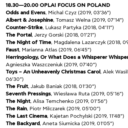
18.30—20.00 OPLA! FOCUS ON POLAND
Odds and Evens
, Michal Czyz (2019, 03’36”)
Albert & Josephine
, Tomasz Welna (2019, 07’14”)
Counter-Strike
, Lukasz Partyka (2018, 04’11”)
The Portal
, Jerzy Gorski (2018, 01’21”)
The Night of Time
, Magdalena Lazarczyk (2018, 0
Faust
, Marianna Atlas (2019, 06’45”)
Herringology, Or What Does a Whisperer Whisper
Agnieszka Waszczeniuk (2019, 07’40”)
Toys – An Unheavenly Christmas Carol
, Alek Wasi
06’30”)
The Fruit
, Jakub Baniak (2018, 01’30”)
Seventh Pressings
, Wiesława Ruta (2019, 05’16”)
The Night
, Alisa Temchenko (2019, 01’56”)
The Rain
, Piotr Milczarek (2019, 05’00”)
The Last Cinema
, Kajetan Pochylski (2019, 11’48”)
The Backyard
, Aneta Siurnicka (2019, 01’05”)