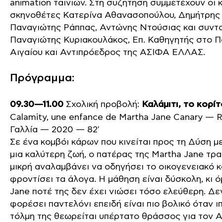
animation ταινιών. Στη συζήτηση συμμετέχουν οι 
σκηνοθέτες Κατερίνα Αθανασοπούλου, Δημήτρης 
Παναγιώτης Ράππας, Αντώνης Ντούσιας και συντο
Παναγιώτης Κυριακουλάκος, Επ. Καθηγητής στο Π
Αιγαίου και Αντιπρόεδρος της ΑΣΙΦΑ ΕΛΛΑΣ.
Πρόγραμμα:
09.30—11.00
Σχολική προβολή:
Καλάμιτι, το κορί
Calamity, une enfance de Martha Jane Canary —
Γαλλία — 2020 — 82′
Σε ένα κομβόι κάρων που κινείται προς τη Δύση με
μια καλύτερη ζωή, ο πατέρας της Martha Jane τρα
μικρή αναλαμβάνει να οδηγήσει το οικογενειακό κ
φροντίσει τα άλογα. Η μάθηση είναι δύσκολη, κι 
Jane ποτέ της δεν έχει νιώσει τόσο ελεύθερη. Δε
φορέσει παντελόνι επειδή είναι πιο βολικό όταν ι
τόλμη της θεωρείται υπέρτατο θράσσος για τον 