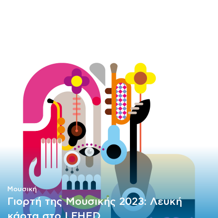
ΜΑΘΗΜΑΤΑ
ΕΞΕΤΑΣΕΙΣ
ΣΠΟΥΔΕΣ
ΣΥΝΕΡΓΕΙΕΣ
ΒΙΒΛΙΟΘΗΚΗ
Μουσική
Γιορτή της Μουσικής 2023: Λευκή
κάρτα στο LFHED