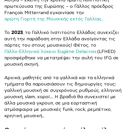
Αθήνα – εκείνη την χρονιά πρώτη πολιτιστική
πρωτεύουσα της Ευρώπης – ο Γάλλος πρόεδρος
François Mitterrand εγκαινίασε την
πρώτη Γιορτή της Μουσικής εκτός Γαλλίας
.
2023
Το
, το Γαλλικό Ινστιτούτο Ελλάδος συνεχίζει
αυτή την παράδοση στην Ελλάδα ανοίγοντας τις
πόρτες του στους μουσικούς! Φέτος, το
Γάλλο-Ελληνικό λύκειο Eugène Delacroix
(LFHED)
προσφέρθηκε να μετατρέψει την αυλή του IFG σε
μουσική σκηνή.
Αρχικά, μαθητές από τα γαλλικά και τα ελληνικά
τμήματα θα παρουσιάσουν τις δημιουργίες τους:
γαλλική μουσική σε συγχρόνους ρυθμούς, ελληνική
μουσική, slam, χοροί… Η βραδιά θα συνεχιστεί με
άλλα μουσικά γκρουπ, σε μια εορταστική
ατμόσφαιρα με μουσικές funk, rock, ρεμπέτικο,
κρητική μουσική..