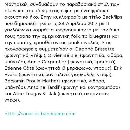
Μόντρεαλ, συνδυάζουν το παραδοσιακό στυλ των
blues και του ιδιώματος cajun με ένα φρέσκο
ακουστικό ήχο. Στην κυκλοφορία με τίτλο Backflips
που δημοσιεύτηκε στις 28 Απριλίου 2017 με 11
γαλλόφωνα κομμάτια, φέρνουν κοντά με τον δικό
τους τρόπο την αμερικάνικη folk, το bluegrass και
την country, προσθέτοντας punk πινελιές. Στις
ηχογραφήσεις συμμετείχαν οι Daphné Brissette
(φωνητικά, ντέφι), Olivier Bélisle: (φωνητικά, κιθάρα,
μπάντζο), Annie Carpentier (φωνητικά, κρουστά),
Étienne Côté (φωνητικά, βιμπράφωνο, ντραμς), Erik
Evans (φωνητικά, μαντολίνο, γιουκαλίλι, ντέφι),
Benjamin Proulx-Mathers (φωνητικά, κιθάρα,
μπάντζο), Antoine Tardif (φωνητικά, κοντραμπάσο)
και Alice Tougas St-Jak (φωνητικά, ακορντεόν,
ντέφι).
https://canailles.bandcamp.com