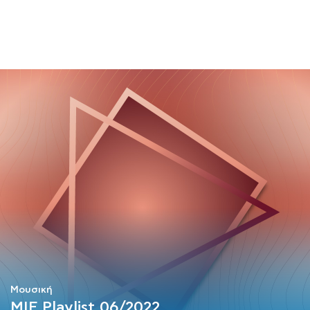
ΜΑΘΗΜΑΤΑ
ΕΞΕΤΑΣΕΙΣ
ΣΠΟΥΔΕΣ
ΣΥΝΕΡΓΕΙΕΣ
ΒΙΒΛΙΟΘΗΚΗ
Μουσική
MIF Playlist 06/2022