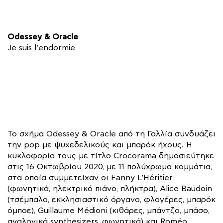
Odessey & Oracle
Je suis l’endormie
To σχήμα Odessey & Oracle από τη Γαλλία συνδυάζει
την pop με ψυχεδελικούς και μπαρόκ ήχους. Η
κυκλοφορία τους με τίτλο Crocorama δημοσιεύτηκε
στις 16 Οκτωβρίου 2020, με 11 πολύχρωμα κομμάτια,
στα οποία συμμετείχαν οι Fanny L’Héritier
(φωνητικά, ηλεκτρικό πιάνο, πλήκτρα), Alice Baudoin
(τσέμπαλο, εκκλησιαστικό όργανο, φλογέρες, μπαρόκ
όμποε), Guillaume Médioni (κιθάρες, μπάντζο, μπάσο,
αναλογικά synthesizers, φωνητικά) και Roméo