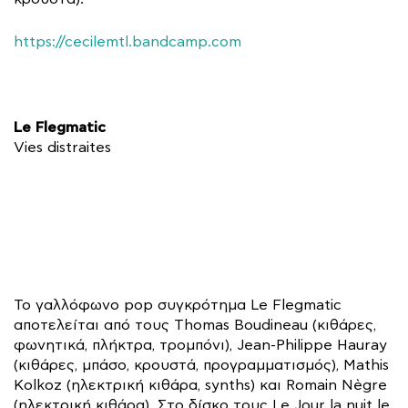
https://cecilemtl.bandcamp.com
Le Flegmatic
Vies distraites
Το γαλλόφωνο pop συγκρότημα Le Flegmatic
αποτελείται από τους Thomas Boudineau (κιθάρες,
φωνητικά, πλήκτρα, τρομπόνι), Jean-Philippe Hauray
(κιθάρες, μπάσο, κρουστά, προγραμματισμός), Mathis
Kolkoz (ηλεκτρική κιθάρα, synths) και Romain Nègre
(ηλεκτρική κιθάρα). Στο δίσκο τους Le Jour la nuit le