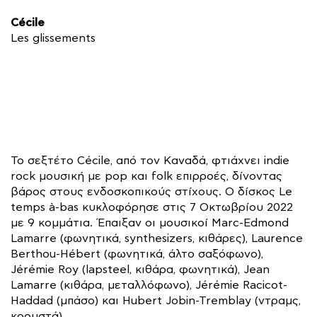
Cécile
Les glissements
Το σεξτέτο Cécile, από τον Καναδά, φτιάχνει indie
rock μουσική με pop και folk επιρροές, δίνοντας
βάρος στους ενδοσκοπικούς στίχους. Ο δίσκος Le
temps à-bas κυκλοφόρησε στις 7 Οκτωβρίου 2022
με 9 κομμάτια. Έπαιξαν οι μουσικοί Marc-Edmond
Lamarre (φωνητικά, synthesizers, κιθάρες), Laurence
Berthou-Hébert (φωνητικά, άλτο σαξόφωνο),
Jérémie Roy (lapsteel, κιθάρα, φωνητικά), Jean
Lamarre (κιθάρα, μεταλλόφωνο), Jérémie Racicot-
Haddad (μπάσο) και Hubert Jobin-Tremblay (ντραμς,
κρουστά).