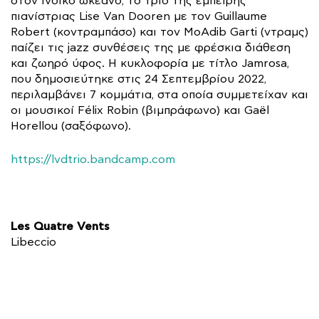
στον Ινδικό ωκεανό, το τρίο της έμπειρης
πιανίστριας Lise Van Dooren με τον Guillaume
Robert (κοντραμπάσο) και τον MoAdib Garti (ντραμς)
παίζει τις jazz συνθέσεις της με φρέσκια διάθεση
και ζωηρό ύφος. Η κυκλοφορία με τίτλο Jamrosa,
που δημοσιεύτηκε στις 24 Σεπτεμβρίου 2022,
περιλαμβάνει 7 κομμάτια, στα οποία συμμετείχαν και
οι μουσικοί Félix Robin (βιμπράφωνο) και Gaël
Horellou (σαξόφωνο).
https://lvdtrio.bandcamp.com
Les Quatre Vents
Libeccio