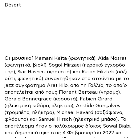
Désert
Οι μουσικοί Mamani Keïta (φωνητικά), Aïda Nosrat
(φωνητικά, βιολί), Sogol Mirzaei (περσικό έγχορδο
ταρ), Siar Hashimi (κρουστά) και Rusan Filiztek (σάζι,
ούτι, φωνητικά) συναντήθηκαν στο στούντιο με το
jazz συγκρότημα Arat Kilo, από τη Γαλλία, το οποίο
αποτελείται από τους Florent Berteau (ντραμς),
Gérald Bonnegrace (κρουστά), Fabien Girard
(ηλεκτρική κιθάρα, πλήκτρα), Aristide Gonçalves
(τρομπέτα, πλήκτρα), Michael Havard (σαξόφωνο,
φλάουτο) και Samuel Hirsch (ηλεκτρικό μπάσο). Το
αποτέλεσμα ήταν ο πολύχρωμος δίσκος Sowal Diabi,
που δημοσιεύτηκε στις 4 Φεβρουαρίου 2022 και