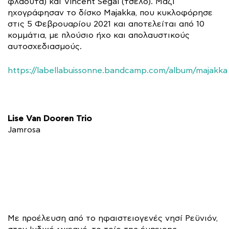
φλάουτα) και Vincent Segal (τσέλο). Μαζί
ηχογράφησαν το δίσκο Majakka, που κυκλοφόρησε
στις 5 Φεβρουαρίου 2021 και αποτελείται από 10
κομμάτια, με πλούσιο ήχο και απολαυστικούς
αυτοσχεδιασμούς.
https://labellabuissonne.bandcamp.com/album/majakka
Lise Van Dooren Trio
Jamrosa
Με προέλευση από το ηφαιστειογενές νησί Ρεϋνιόν,