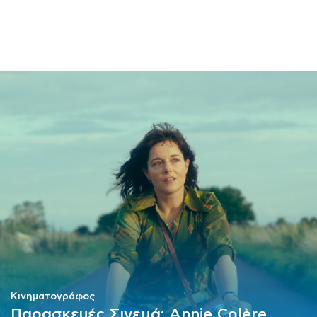
ΜΑΘΗΜΑΤΑ
ΕΞΕΤΑΣΕΙΣ
ΣΠΟΥΔΕΣ
ΣΥΝΕΡΓΕΙΕΣ
ΒΙΒΛΙΟΘΗΚΗ
Κινηματογράφος
Παρασκευές Σινεμά: Annie Colère