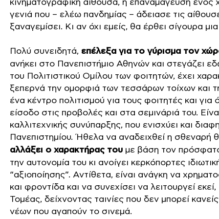
κινηματογραφική αίθουσα, η επαναμάγευση ενός 
γενιά που – ελέω πανδημίας – άδειασε τις αίθουσε
ξαναγεμίσει. Κι αν όχι εμείς, θα έρθει σίγουρα μ
Πολύ συνειδητά,
επέλεξα για το γύρισμα τον χώρ
ανήκει στο Πανεπιστήμιο Αθηνών και στεγάζει εδ
του Πολιτιστικού Ομίλου των φοιτητών, έχει χαρα
ξεπερνά την ομορφιά των τεσσάρων τοίχων και τη
ένα κέντρο πολιτισμού για τους φοιτητές και για 
είσοδο στις προβολές και στα σεμινάριά του. Είν
καλλιτεχνικής συνύπαρξης, που ενισχύει και διαφ
Πανεπιστημίου. Ήθελα να αναδειχθεί η σθεναρή θ
αλλάξει ο χαρακτήρας του
με βάση τον πρόσφατο 
την αυτονομία του κι ανοίγει κερκόπορτες ιδιωτικ
“αξιοποίησης”. Αντίθετα, είναι ανάγκη να χρημα
και φροντίδα και να συνεχίσει να λειτουργεί εκε
Τομέας, δείχνοντας ταινίες που δεν μπορεί κανεί
νέων που αγαπούν το σινεμά.