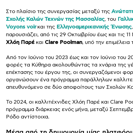
Στο πλαίσιο της συνεργασίας μεταξύ της
Ανώτατη
Σχολής Καλών Τεχνών της Μασσαλίας
, του
Γαλλι
Voyons voir
και της
Ελληνοαμερικανικής Ένωσης
παρουσιάζει, από τις 29 Οκτωβρίου έως και τις 1
Χλόη Παρέ
και
Clare Poolman
, υπό την επιμέλεια
Από τον Ιούνιο του 2023 έως και τον Ιούνιο του 2
φορές τα Κύθηρα ακολουθώντας τα χνάρια της γέ
επέκτασης του έργου της, οι συνεργαζόμενοι φορ
οργανώσουν ένα πρόγραμμα παράλληλων καλλιτεχ
απευθυνόμενο σε δύο αποφοίτους των Σχολών Κα
Το 2024, οι καλλιτέχνιδες Χλόη Παρέ και Clare P
πρόγραμμα διάρκειας ενός μήνα, μεταξύ Σεπτεμβρ
Ρόδο αντίστοιχα.
Μέσα από τη δημιουργία μίας πλατφόρμα