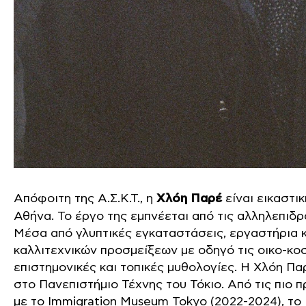
Απόφοιτη της Α.Σ.Κ.Τ., η
Χλόη Παρέ
είναι εικαστι
Αθήνα. Το έργο της εμπνέεται από τις αλληλεπιδρ
Μέσα από γλυπτικές εγκαταστάσεις, εργαστήρια κα
καλλιτεχνικών προσμείξεων με οδηγό τις οικο-κο
επιστημονικές και τοπικές μυθολογίες. Η Χλόη Πα
στο Πανεπιστήμιο Τέχνης του Τόκιο. Από τις πιο
με το Immigration Museum Tokyo (2022-2024), το U