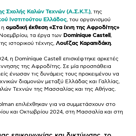
ς Σχολής Καλών Τεχνών (Α.Σ.Κ.Τ.)
, της
κού Ινστιτούτου Ελλάδος
, του οργανισμού
, η
ομαδική έκθεση «Στα ίχνη της Αφροδίτης»
1 Νοεμβρίου, τα έργα των
Dominique Castell
,
 της ιστορικού τέχνης,
Λουΐζας Καραπιδάκη
.
024, η Dominique Castell επισκέφτηκε αρκετές
ννησης της Αφροδίτης. Σε μία προσπάθεια
είς ένωσαν τις δυνάμεις τους προκειμένου να
νικών διαμονών μεταξύ Ελλάδας και Γαλλίας,
λών Τεχνών της Μασσαλίας και της Αθήνας.
oolman επιλέχθηκαν για να συμμετάσχουν στο
ίου και Οκτωβρίου 2024, στη Μασσαλία και στη
ς επικοινωνίας και δικτύωσης, το