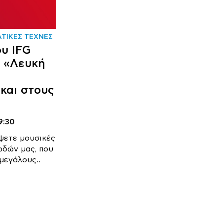
ΤΙΚΕΣ ΤΕΧΝΕΣ
ου IFG
: «Λευκή
 και στους
9:30
ψετε μουσικές
ωδών μας, που
μεγάλους..