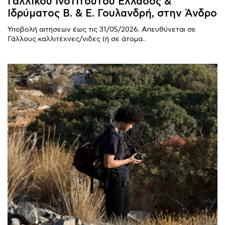
Γαλλικού Ινστιτούτου Ελλάδος &
Ιδρύματος Β. & Ε. Γουλανδρή, στην Άνδρο
Υποβολή αιτήσεων έως τις 31/05/2026. Απευθύνεται σε
Γάλλους καλλιτέχνες/νιδες (ή σε άτομα..