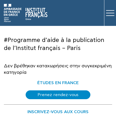
ΜΑΘΗΜΑΤΑ
#Programme d’aide à la publication
ΕΞΕΤΑΣΕΙΣ
de l’Institut français – Paris
ΣΠΟΥΔΕΣ
Δεν βρέθηκαν καταχωρήσεις στην συγκεκριμένη
ΣΥΝΕΡΓΕΙΕΣ
κατηγορία
ΒΙΒΛΙΟΘΗΚΗ
ÉTUDES EN FRANCE
Prenez rendez-vous
INSCRIVEZ-VOUS AUX COURS