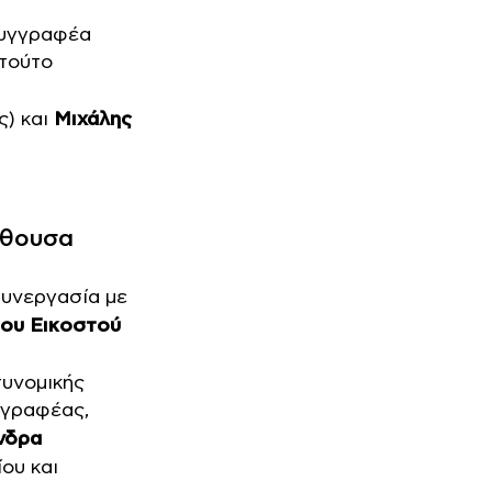
συγγραφέα
ιτούτο
) και
Μιχάλης
ίθουσα
υνεργασία με
του Εικοστού
τυνομικής
γραφέας,
νδρα
ου και