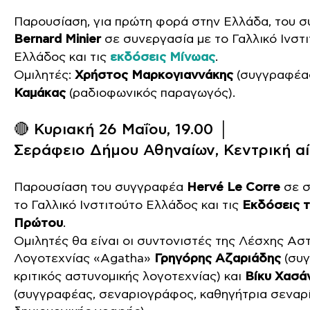
Παρουσίαση, για πρώτη φορά στην Ελλάδα, του 
Bernard Minier
σε συνεργασία με το Γαλλικό Ινστ
Ελλάδος και τις
εκδόσεις Μίνωας
.
Ομιλητές:
Χρήστος Μαρκογιαννάκης
(συγγραφέας
Καμάκας
(ραδιοφωνικός παραγωγός).
🔴 Κυριακή 26 Μαΐου, 19.00 │
Σεράφειο Δήμου Αθηναίων
, Κεντρική α
Παρουσίαση του συγγραφέα
Hervé Le Corre
σε σ
το Γαλλικό Ινστιτούτο Ελλάδος και τις
Εκδόσεις 
Πρώτου
.
Ομιλητές θα είναι οι συντονιστές της Λέσχης Ασ
Λογοτεχνίας «Agatha»
Γρηγόρης Αζαριάδης
(συγ
κριτικός αστυνομικής λογοτεχνίας) και
Βίκυ Χασά
(συγγραφέας, σεναριογράφος, καθηγήτρια σεναρί