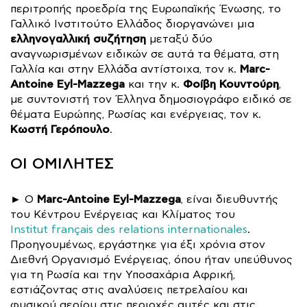
περιτροπής προεδρία της Ευρωπαϊκής Ένωσης, το
Γαλλικό Ινστιτούτο Ελλάδος διοργανώνει μια
ελληνογαλλική συζήτηση
μεταξύ δύο
αναγνωρισμένων ειδικών σε αυτά τα θέματα, στη
Marc-
Γαλλία και στην Ελλάδα αντίστοιχα, τον κ.
Antoine Eyl-Mazzega
Φοίβη Κουντούρη
και την κ.
,
με συντονιστή τον Έλληνα δημοσιογράφο ειδικό σε
θέματα Ευρώπης, Ρωσίας και ενέργειας, τον κ.
Κωστή Γερόπουλο
.
ΟΙ ΟΜΙΛΗΤΕΣ
Marc-Antoine Eyl-Mazzega
► O
, είναι διευθυντής
του Κέντρου Ενέργειας και Κλίματος του
Institut français des relations internationales
.
Προηγουμένως, εργάστηκε για έξι χρόνια στον
Διεθνή Οργανισμό Ενέργειας, όπου ήταν υπεύθυνος
για τη Ρωσία και την Υποσαχάρια Αφρική,
εστιάζοντας στις αναλύσεις πετρελαίου και
φυσικού αερίου στις περιοχές αυτές και στις