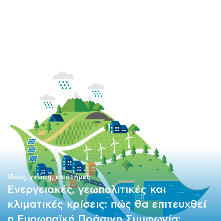
ΜΑΘΗΜΑΤΑ
ΕΞΕΤΑΣΕΙΣ
ΣΠΟΥΔΕΣ
ΣΥΝΕΡΓΕΙΕΣ
ΒΙΒΛΙΟΘΗΚΗ
Ιδέες, γνώση, επιστήμες
Ενεργειακές, γεωπολιτικές και
κλιματικές κρίσεις: πώς θα επιτευχθεί
η Ευρωπαϊκή Πράσινη Συμφωνία;