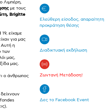
ο Λιμπέρη,
ησης
με τους
τη, Brigitte
Ελεύθερη είσοδος, απαραίτητη
προκράτηση θέσης
19, είχαμε
ίχαν για μας
 Αυτή η
Διαδικτυακή εκδήλωση
ο των
όι μας,
ξίδα μας.
Ζωντανή Μετάδοση!
ότι ο άνθρωπος
 δείχνουν
Δες το Facebook Event
ofondes
ις).