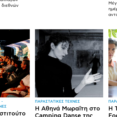
Μέγ
ι διεθνών
ημέ
αντ
ΠΑΡΑΣΤΑΤΙΚΕΣ ΤΕΧΝΕΣ
ΠΑΡ
ΝΕΣ
Η Αθηνά Μωραΐτη στο
Η 
νστιτούτο
Camping Danse της
Fo