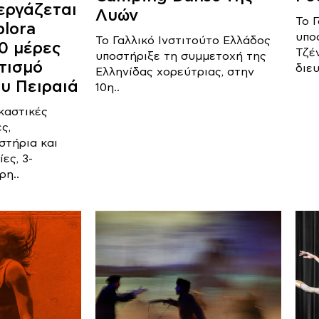
εργάζεται
Λυών
Το 
plora
υπο
Το Γαλλικό Ινστιτούτο Ελλάδος
10 μέρες
Τζέ
υποστήριξε τη συμμετοχή της
τισμό
διευ
Ελληνίδας χορεύτριας, στην
υ Πειραιά
10η..
καστικές
ς,
στήρια και
ες, 3-
ρη..