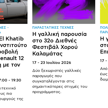
ΝΕΣ
ΠΑΡΑΣΤΑΤΙΚΕΣ ΤΕΧΝΕΣ
ΠΟΛ
Α
ΠΑΡ
Η γαλλική παρουσία
l Khatib
Η 
στο 32ο Διεθνές
Ινστιτούτο
στ
Φεστιβάλ Χορού
ροβολή
Επ
Καλαμάτας
enault 12
17 -
17 - 23 Ιουλίου 2026
 με τον
Από
Δύο ξεχωριστές γαλλικές
έως
παραγωγές που
δωμα
7:00 - 19:30
συγκαταλέγονται στις
σημαντικότερες στιγμές του
ιτεχνικό
προγράμματος.
υς πιο
ουργούς της