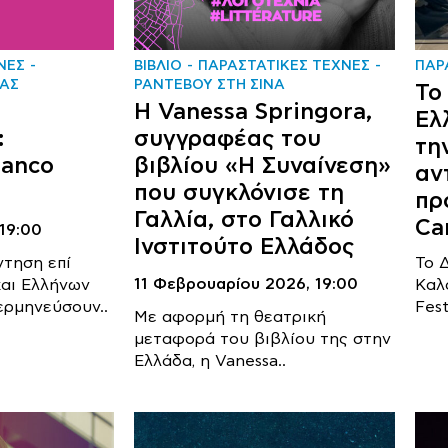
ΝΕΣ
ΒΙΒΛΙΟ
ΠΑΡΑΣΤΑΤΙΚΕΣ ΤΕΧΝΕΣ
ΠΑΡ
ΑΣ
ΡΑΝΤΕΒΟΥ ΣΤΗ ΣΙΝΑ
Το
Η Vanessa Springora,
Ελ
:
συγγραφέας του
τη
ranco
βιβλίου «Η Συναίνεση»
αν
που συγκλόνισε τη
πρ
Γαλλία, στο Γαλλικό
Ca
19:00
Ινστιτούτο Ελλάδος
ντηση επί
Το 
11 Φεβρουαρίου 2026,
19:00
αι Ελλήνων
Καλ
ερμηνεύσουν..
Fest
Με αφορμή τη θεατρική
μεταφορά του βιβλίου της στην
Ελλάδα, η Vanessa..