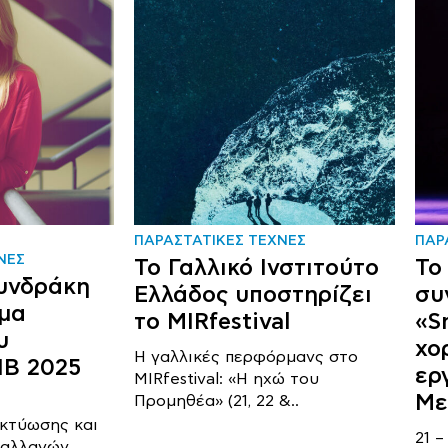
ΠΑΡΑΣΤΑΤΙΚΕΣ ΤΕΧΝΕΣ
ΠΑΡ
ΝΕΣ
Το Γαλλικό Ινστιτούτο
Το
υνδράκη
Ελλάδος υποστηρίζει
συ
μα
το MIRfestival
«S
υ
χο
Η γαλλικές περφόρμανς στο
NB 2025
ερ
MIRfestival: «Η ηχώ του
Με
Προμηθέα» (21, 22 &..
ικτύωσης και
21 
ταλλαγών