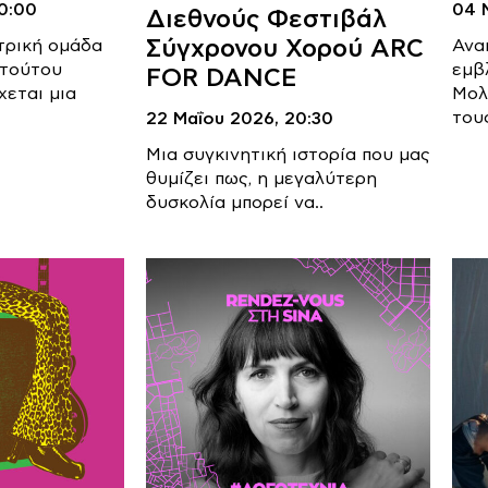
0:00
04 
Διεθνούς Φεστιβάλ
Σύγχρονου Χορού ARC
τρική ομάδα
Ανα
ιτούτου
εμβ
FOR DANCE
χεται μια
Μολ
22 Μαΐου 2026,
20:30
του
Μια συγκινητική ιστορία που μας
θυμίζει πως, η μεγαλύτερη
δυσκολία μπορεί να..