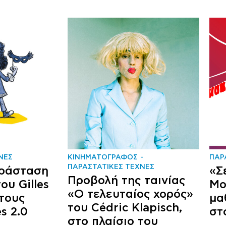
ΝΕΣ
ΚΙΝΗΜΑΤΟΓΡΑΦΟΣ
ΠΑΡ
ΠΑΡΑΣΤΑΤΙΚΕΣ ΤΕΧΝΕΣ
αράσταση
«Σ
Προβολή της ταινίας
ου Gilles
Μο
«Ο τελευταίος χορός»
 τους
μα
του Cédric Klapisch,
s 2.0
στ
στο πλαίσιο του