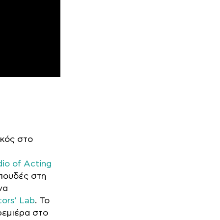
κός στο
dio of Acting
σπουδές στη
να
ors’ Lab
. Το
πρεμιέρα στο