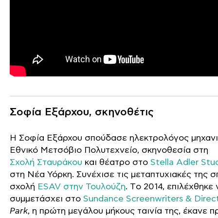
Σοφία Εξάρχου, σκηνοθέτις
Η Σοφία Εξάρχου σπούδασε ηλεκτρολόγος μηχανι
Εθνικό Μετσόβιο Πολυτεχνείο, σκηνοθεσία στη
Σχολή Σταυράκου
και θέατρο στο
Stella Adler Stu
στη Νέα Υόρκη. Συνέχισε τις μεταπτυχιακές της 
σχολή
ESAV στην Τουλούζη
. Τo 2014, επιλέχθηκε 
συμμετάσχει στο
Sundance Screenwriters & Direct
Park
, η πρώτη μεγάλου μήκους ταινία της, έκανε 