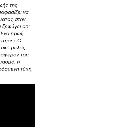
ωής της
οφασίζει να
ματος στην
α ξεφύγει απ’
 Ένα πρωί,
ατήσει. Ο
τικό μέλος
διαφέρον του
υμασμό, η
ρόσμενη τύχη.