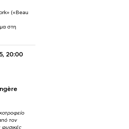
ork» («Beau
ημα στη
5, 20:00
angère
ικοτροφείο
από τον
ς φυσικές