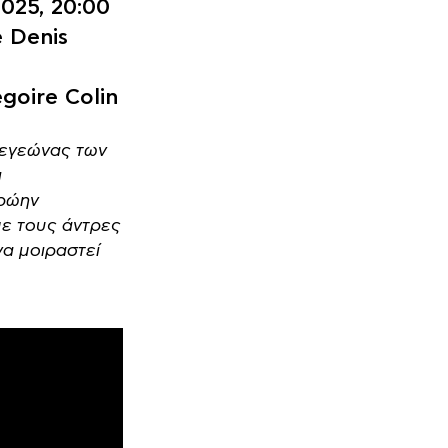
025, 20:00
e Denis
égoire Colin
Λεγεώνας των
ι
πρώην
με τους άντρες
να μοιραστεί