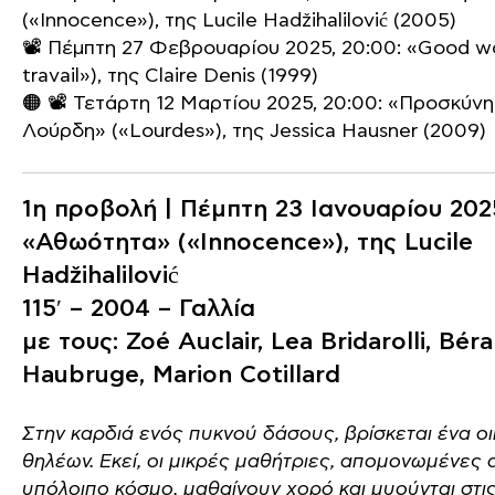
(«Innocence»), της Lucile Hadžihalilović (2005)
📽️ Πέμπτη 27 Φεβρουαρίου 2025, 20:00: «Good w
travail»), της Claire Denis (1999)
🟠 📽️ Τετάρτη 12 Μαρτίου 2025, 20:00: «Προσκύν
Λούρδη» («Lourdes»), της Jessica Hausner (2009)
1η προβολή | Πέμπτη 23 Ιανουαρίου 202
«Αθωότητα» («Innocence»), της Lucile
Hadžihalilović
115′ – 2004 – Γαλλία
με τους: Zoé Auclair, Lea Bridarolli, Bér
Haubruge, Marion Cotillard
Στην καρδιά ενός πυκνού δάσους, βρίσκεται ένα ο
θηλέων. Εκεί, οι μικρές μαθήτριες, απομονωμένες 
υπόλοιπο κόσμο, μαθαίνουν χορό και μυούνται στι