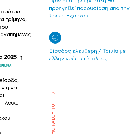
Πριν από την προβολή θα
προηγηθεί παρουσίαση από την
τιτούτου
Σοφία Εξάρχου.
α τρίμηνο,
του
ς αγαπημένες
Είσοδος ελεύθερη / Ταινία με
ο
2025
, η
ελληνικούς υπότιτλους
ρχου
.
είσοδο,
υν ή να
αι
ιτλους.
ΜΟΙΡΑΣΟΥ ΤΟ
ρχου:
»