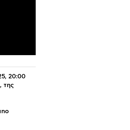
5, 20:00
, της
uno