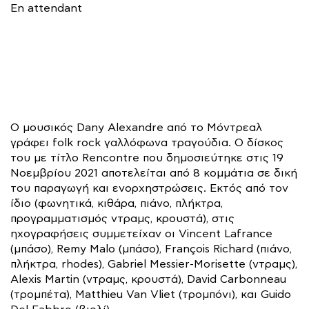
En attendant
Ο μουσικός Dany Alexandre από το Μόντρεαλ
γράφει folk rock γαλλόφωνα τραγούδια. Ο δίσκος
του με τίτλο Rencontre που δημοσιεύτηκε στις 19
Νοεμβρίου 2021 αποτελείται από 8 κομμάτια σε δική
του παραγωγή και ενορχηστρώσεις. Εκτός από τον
ίδιο (φωνητικά, κιθάρα, πιάνο, πλήκτρα,
προγραμματισμός ντραμς, κρουστά), στις
ηχογραφήσεις συμμετείχαν οι Vincent Lafrance
(μπάσο), Remy Malo (μπάσο), François Richard (πιάνο,
πλήκτρα, rhodes), Gabriel Messier-Morisette (ντραμς),
Alexis Martin (ντραμς, κρουστά), David Carbonneau
(τρομπέτα), Matthieu Van Vliet (τρομπόνι), και Guido