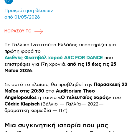
Προκράτηση θέσεων
από 01/05/2026
ΜΟΙΡΑΣΟΥ ΤΟ
Τo Γαλλικό Ινστιτούτο Ελλάδος υποστηρίζει για
πρώτη φορά το
Διεθνές Φεστιβάλ χορού ARC FOR DANCE
που
από τις 15 έως τις 25
επιστρέφει για 17η χρονιά,
Μαΐου 2026
.
Παρασκευή 22
Σε αυτό το πλαίσιο, θα προβληθεί την
Μαΐου στις 20:30
Auditorium Theo
στο
Angelopoulos
«Ο τελευταίος χορός»
η ταινία
του
Cédric Klapisch
(Βέλγιο
—
Γαλλία
—
2022
—
δραματική κωμωδία
—
117′).
Μια συγκινητική ιστορία που μας