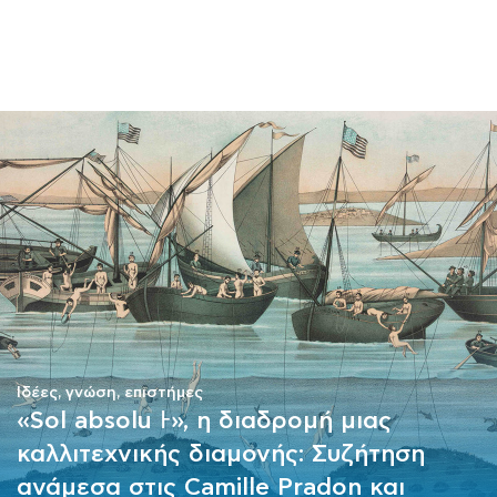
ΜΑΘΗΜΑΤΑ
ΕΞΕΤΑΣΕΙΣ
ΣΠΟΥΔΕΣ
ΣΥΝΕΡΓΕΙΕΣ
ΒΙΒΛΙΟΘΗΚΗ
Ιδέες, γνώση, επιστήμες
«Sol absolu Ͱ», η διαδρομή μιας
καλλιτεχνικής διαμονής: Συζήτηση
ανάμεσα στις Camille Pradon και