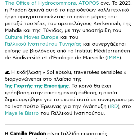
The Office of Hydrocommons, ATOPOS
cvc. Το 2023,
η Pradon ξεκινά αυτό το περιοδεύων καλλιτεχνικό
έργο πραγματοποιώντας το πρώτο μέρος του
μεταξύ του Sfax, του αρχιπελάγους Kerkennah, της
Mahdia και της Τύνιδας, με την υποστήριξη του
Culture Moves Europe
και του
Γαλλικού Ινστιτούτου Τυνησίας
και συνεργάζεται
επίσης με βιολόγους από το Institut Méditerranéen
de Biodiversité et d’Écologie de Marseille (
IMBE
).
🌊 Η εκδήλωση « Sol absolu, traversées sensibles »
διοργανώνεται στο πλαίσιο της
1ης Γιορτής της Επιστήμης
. Το κοινό θα έχει
πρόσβαση στην επιστημονική έκθεση, η οποία
δημιουργήθηκε για το σκοπό αυτό σε συνεργασία με
το Ινστιτούτο Έρευνας για την Ανάπτυξη (
IRD
), στο
Maya le Bistro
του Γαλλικού Ινστιτούτου.
Camille Pradon
Η
είναι Γαλλίδα εικαστικός.