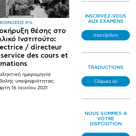
INSCRIVEZ-VOUS
AUX EXAMENS
ΚΟΙΝΩΣΕΙΣ IFG
οκήρυξη θέσης στο
Inscription
λλικό Ινστιτούτο:
ectrice / directeur
 service des cours et
rmations
TRADUCTIONS
αληκτική ημερομηνία
βολής υποψηφιότητας:
Cliquez ici
άρτη 16 Ιουνίου 2021
NOUS SOMMES A
VOTRE
DISPOSITION