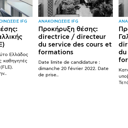
ΙΝΩΣΕΙΣ IFG
ΑΝΑΚΟΙΝΩΣΕΙΣ IFG
ΑΝΑ
έσης:
Προκήρυξη θέσης:
Πρ
αλλικής
directrice / directeur
Γα
E)
du service des cours et
dir
formations
du
ούτο Ελλάδος
fo
ς καθηγητές
Date limite de candidature :
(FLE).
dimanche 20 février 2022. Date
Κατ
ν..
de prise..
υπο
Τετ