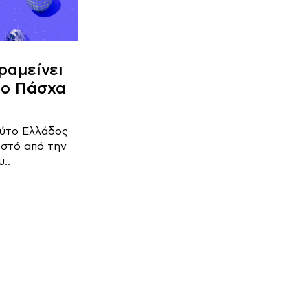
ραμείνει
το Πάσχα
ούτο Ελλάδος
ιστό από την
..