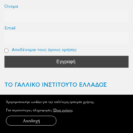
Όνομα
Email
Αποδέχομαι τους όρους χρήσης
ΤΟ ΓΑΛΛΙΚΟ ΙΝΣΤΙΤΟΥΤΟ ΕΛΛΑΔΟΣ
Το Γαλλικό Ινστιτούτο Ελλάδος στην Αθήνα
Xρησιμοποιούμε cookies για την καλύτερη εμπειρία χρήσης
Το Γαλλικό Ινστιτούτο Ελλάδος στη Λάρισα
Για περισσότερες πληροφορίες
Όροι χρήσης
Το Γαλλικό Ινστιτούτο Ελλάδος στην Πάτρα
Αποδοχή
ΣΥΝΔΕΘΕΙΤΕ ΜΑΖΙ ΜΑΣ