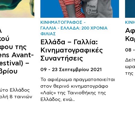
ΚΙΝΗΜΑΤΟΓΡΑΦΟΣ
ΚΙΝ
ΓΑΛΛΙΑ - ΕΛΛΑΔΑ: 200 ΧΡΟΝΙΑ
λ
Αφ
ΦΙΛΙΑΣ
κού
Κα
Ελλάδα – Γαλλία:
φου της
Κινηματογραφικές
08 
ens Avant-
Συναντήσεις
Δείτ
stival) –
ωρα
09 - 23 Σεπτεμβρίου 2021
βρίου
της 
Το αφιέρωμα πραγματοποιείται
στον θερινό κινηματογράφο
ούτο Ελλάδος
«Λαΐς» της Ταινιοθήκης της
ολή 8 ταινιών
Ελλάδος, ενώ..