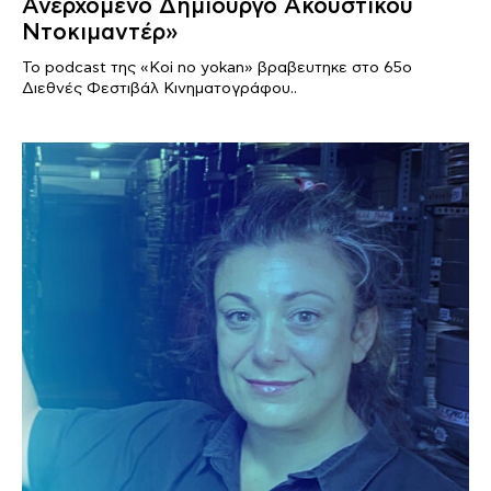
Ανερχόμενο Δημιουργό Ακουστικού
Ντοκιμαντέρ»
Το podcast της «Koi no yokan» βραβευτηκε στο 65ο
Διεθνές Φεστιβάλ Κινηματογράφου..