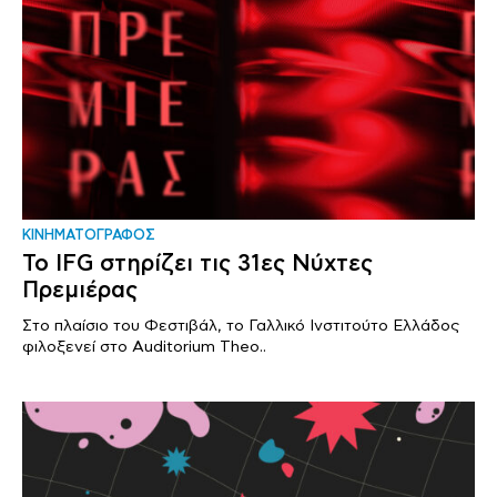
ΚΙΝΗΜΑΤΟΓΡΑΦΟΣ
Το IFG στηρίζει τις 31ες Νύχτες
Πρεμιέρας
Στο πλαίσιο του Φεστιβάλ, το Γαλλικό Ινστιτούτο Ελλάδος
φιλοξενεί στο Auditorium Theo..