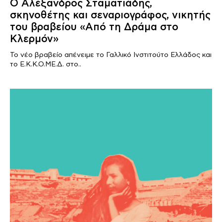
Ο Αλέξανδρος Σταματιάδης,
σκηνοθέτης και σεναριογράφος, νικητής
του βραβείου «Από τη Δράμα στο
Κλερμόν»
To νέο βραβείο απένειμε το Γαλλικό Ινστιτούτο Ελλάδος και
το Ε.Κ.Κ.Ο.ΜΕ.Δ. στο..