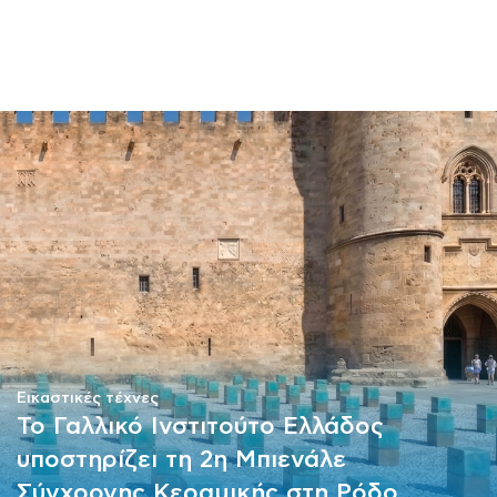
ΜΑΘΗΜΑΤΑ
ΕΞΕΤΑΣΕΙΣ
ΣΠΟΥΔΕΣ
ΣΥΝΕΡΓΕΙΕΣ
ΒΙΒΛΙΟΘΗΚΗ
Εικαστικές τέχνες
Το Γαλλικό Ινστιτούτο Ελλάδος
υποστηρίζει τη 2η Μπιενάλε
Σύγχρονης Κεραμικής στη Ρόδο