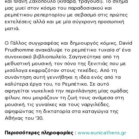
και Φάνη Ζαχόπουλο (κιθάρα, τραγούδι). Το σχήμα
μας μυεί στον κόσμο του παραδοσιακού και
ρεμπέτικου ρεπερτορίου με σεβασμό στις πρώτες
εκτελέσεις αλλά και με μία σύγχρονη προσωπική
ματιά.
Ο Γάλλος συγγραφέας και δημιουργός κόμικς, David
Prudhomme ανακάλυψε το ρεμπέτικο τυχαία σ’ ένα
συνοικιακό βιβλιοπωλείο. Σαγηνεύτηκε από τη
μεθυστική μουσική, τον πόνο της ξενιτιάς που με
μισόλογα εκφραζόταν στους τεκέδες. Από τη
συνάντηση αυτή γεννήθηκε η ιδέα ενός από τα
καλύτερα έργα του, το Ρεμπέτικο. Σε αυτό
αφηγείται νωχελικά την περιπλάνηση μίας ομάδας
φίλων, που μοιράζουν τη ζωή τους ανάμεσα στη
μουσική, τις γυναίκες και τους ναργιλέδες,
αψηφώντας τη δικτατορία στα καταγώγια της
Αθήνας του ’30.
Περισσότερες πληροφορίες
:
www.eunicathens.gr