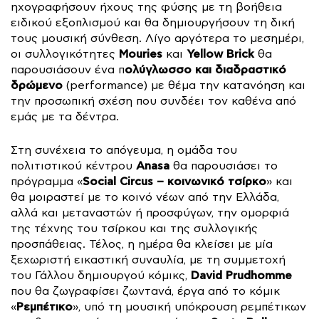
ηχογραφήσουν ήχους της φύσης με τη βοήθεια
ειδικού εξοπλισμού και θα δημιουργήσουν τη δική
τους μουσική σύνθεση. Λίγο αργότερα το μεσημέρι,
Mouries
Yellow Brick
οι συλλογικότητες
και
θα
ολύγλωσσο και διαδραστικό
παρουσιάσουν ένα π
δρώμενο
(performance) με θέμα την κατανόηση και
την προσωπική σχέση που συνδέει τον καθένα από
εμάς με τα δέντρα.
Στη συνέχεια το απόγευμα, η ομάδα του
Anasa
πολιτιστικού κέντρου
θα παρουσιάσει το
Social Circus – κοινωνικό τσίρκο
πρόγραμμα «
» και
θα μοιραστεί με το κοινό νέων από την Ελλάδα,
αλλά και μεταναστών ή προσφύγων, την ομορφιά
της τέχνης του τσίρκου και της συλλογικής
προσπάθειας. Τέλος, η ημέρα θα κλείσει με μία
ξεχωριστή εικαστική συναυλία, με τη συμμετοχή
David Prudhomme
του Γάλλου δημιουργού κόμικς,
που θα ζωγραφίσει ζωντανά, έργα από το κόμικ
Ρεμπέτικο
«
», υπό τη μουσική υπόκρουση ρεμπέτικων