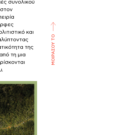
μές συνολικού
 στον
πειρία
ορφες
λιτιστικό και
ΜΟΙΡΑΣΟΥ ΤΟ
αλύπτοντας
τικότητα της
από τη μια
βρίσκονται
υ.