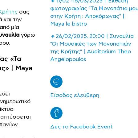
🔸17/02 -15/03/2025 | Έκθεση
φωτογραφίας "Τα Μονοπάτια μο
Κρήτης
σας
στην Κρήτη : Αποκόρωνας" |
 και την
Maya le bistro
από μία
υναυλία
γύρω
🔸26/02/2025, 20:00 | Συναυλία
ρου.
"Οι Μουσικές των Μονοπατιών
της Κρήτης" | Αuditorium Theo
ας «Τα
Angelopoulos
ς» | Maya
εύει
Είσοδος ελεύθερη
ενημερωτικό
ίκτυο
ναπτύσσεται
Χανίων.
Δες το Facebook Event