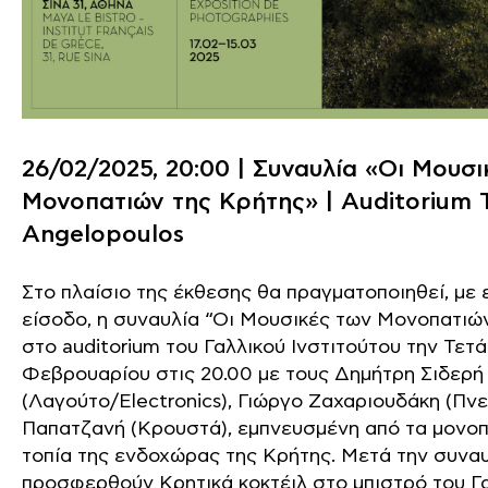
26/02/2025, 20:00 | Συναυλία «Οι Μουσ
Μονοπατιών της Κρήτης» | Αuditorium 
Angelopoulos
Στο πλαίσιο της έκθεσης θα πραγματοποιηθεί, με
είσοδο, η συναυλία “Οι Μουσικές των Μονοπατιώ
στο auditorium του Γαλλικού Ινστιτούτου την Τετ
Φεβρουαρίου στις 20.00 με τους Δημήτρη Σιδερή
(Λαγούτο/Electronics), Γιώργο Ζαχαριουδάκη (Πνε
Παπατζανή (Κρουστά), εμπνευσμένη από τα μονοπά
τοπία της ενδοχώρας της Κρήτης. Μετά την συνα
προσφερθούν Κρητικά κοκτέιλ στο μπιστρό του Γ