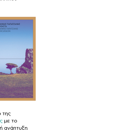
ο της
ς
με το
κή ανάπτυξη