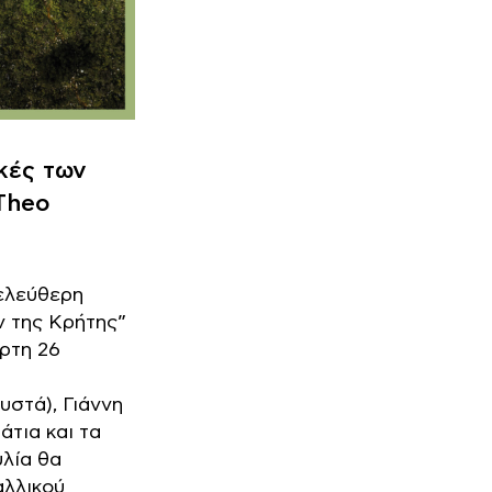
ικές των
Theo
 ελεύθερη
ν της Κρήτης”
άρτη 26
υστά), Γιάννη
τια και τα
υλία θα
αλλικού