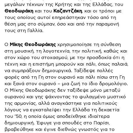
μεγάλων τέκνων της Κρήτης και της Ελλάδας, του
Θεοδωράκη
Καζαντζάκη
και του
, και οι τρόποι με
τους οποίους αυτοί επηρεάστηκαν τόσο από τη
θέση μας στο σύμπαν, όσο και από την παραμονή
τους στη Γαλλία.
Μίκης Θεοδωράκης
Ο
χρησιμοποίησε τη σύνθεση
στη μουσική, τη λογοτεχνία, την πολιτική, καθώς και
στον χώρο του στοχασμού, με την προσδοκία ότι η
τέχνη και η επιστήμη μπορούν και πάλι, όπως παλαιά,
να συμπράξουν δημιουργικά. Ταξίδεψε πολλές
φορές από τη Γη στον ουρανό και πάλι πίσω στη Γη
και ξανά στον ουρανό – μια ζωή το ίδιο δρομολόγιο.
Ο Μίκης Θεοδωράκης δεν ταξίδεψε μόνο μεταξύ
ουρανού και γης ψάχνοντας το φυλαγμένο μυστικό
της αρμονίας, αλλά αναγκάστηκε για πολιτικούς
λόγους να εγκαταλείψει την Ελλάδα τη δεκαετία
του ’50, η οποία όμως αποδείχθηκε ιδιαίτερα
δημιουργική. Έφυγε για σπουδές στο Παρίσι,
βραβεύθηκε και έγινε διεθνώς γνωστός για το