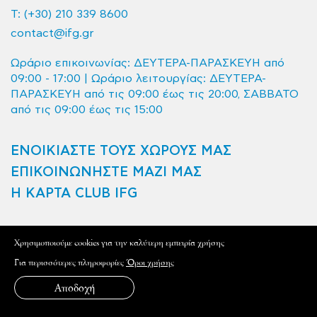
T:
(+30) 210 339 8600
contact@ifg.gr
Ωράριο επικοινωνίας: ΔΕΥΤΕΡΑ-ΠΑΡΑΣΚΕΥΗ από
09:00 - 17:00 | Ωράριο λειτουργίας: ΔΕΥΤΕΡΑ-
ΠΑΡΑΣΚΕΥΗ από τις 09:00 έως τις 20:00, ΣΑΒΒΑΤΟ
από τις 09:00 έως τις 15:00
ΕΝΟΙΚΙΑΣΤΕ ΤΟΥΣ ΧΩΡΟΥΣ ΜΑΣ
ΕΠΙΚΟΙΝΩΝΗΣΤΕ ΜΑΖΙ ΜΑΣ
Η ΚΑΡΤΑ CLUB IFG
Όροι Χρήσης & Πολιτική Απορρήτου
Xρησιμοποιούμε cookies για την καλύτερη εμπειρία χρήσης
Για περισσότερες πληροφορίες
Όροι χρήσης
Αποδοχή
Mentions légales - contacts - crédits © Institut français de
Grèce 2020 - Tous droits réservés
L'Institut français de Grèce est le service de coopération et