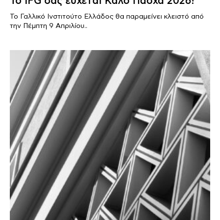
Το IFG σας εύχεται Καλό Πάσχα 2026!
Το Γαλλικό Ινστιτούτο Ελλάδος θα παραμείνει κλειστό από
την Πέμπτη 9 Απριλίου..