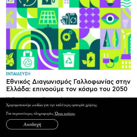
ΕΚΠΑΙΔΕΥΣΗ
Εθνικός Διαγωνισμός Γαλλοφωνίας στην
Ελλάδα: επινοούμε τον κόσμο του 2050
Καθηγητές και μαθητές καλούνται να οραματιστούν και να
επινοήσουν έναν καλύτερο κόσμο..
Xρησιμοποιούμε cookies για την καλύτερη εμπειρία χρήσης
Για περισσότερες πληροφορίες
Όροι χρήσης
Αποδοχή