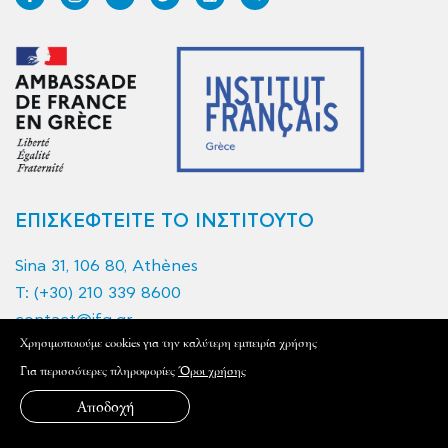
ΕΠΙΣΚΕΦΤΕΙΤΕ ΤΟ ΙΝΣΤΙΤΟΥΤΟ
Sina 31, 106 80, Athènes
T:
(+30) 210 339 8600
contact@ifg.gr
Xρησιμοποιούμε cookies για την καλύτερη εμπειρία χρήσης
Ωράριο επικοινωνίας: ΔΕΥΤΕΡΑ-ΠΑΡΑΣΚΕΥΗ από
Για περισσότερες πληροφορίες
Όροι χρήσης
09:00 - 17:00 | Ωράριο λειτουργίας: ΔΕΥΤΕΡΑ-
Αποδοχή
ΠΑΡΑΣΚΕΥΗ από τις 09:00 έως τις 20:00, ΣΑΒΒΑΤΟ
από τις 09:00 έως τις 15:00