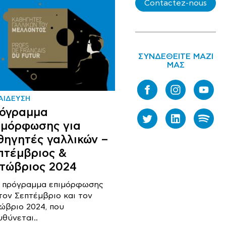
Contactez-nous
ΣΥΝΔΕΘΕΙΤΕ ΜΑΖΙ
ΜΑΣ
ΑΙΔΕΥΣΗ
όγραμμα
ιμόρφωσης για
θηγητές γαλλικών –
πτέμβριος &
τώβριος 2024
 πρόγραμμα επιμόρφωσης
 τον Σεπτέμβριο και τον
ώβριο 2024, που
υθύνεται..