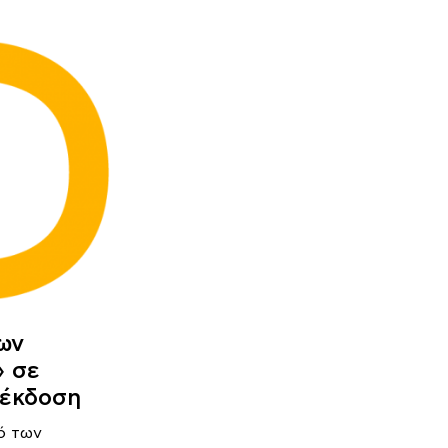
ων
 σε
 έκδοση
ό των