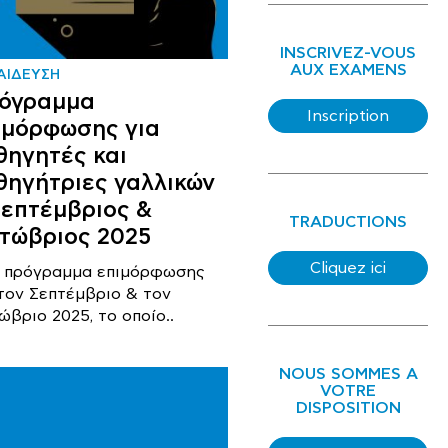
INSCRIVEZ-VOUS
AUX EXAMENS
ΑΙΔΕΥΣΗ
όγραμμα
Inscription
ιμόρφωσης για
θηγητές και
θηγήτριες γαλλικών
Σεπτέμβριος &
TRADUCTIONS
τώβριος 2025
Cliquez ici
 πρόγραμμα επιμόρφωσης
 τον Σεπτέμβριο & τον
ώβριο 2025, το οποίο..
NOUS SOMMES A
VOTRE
DISPOSITION