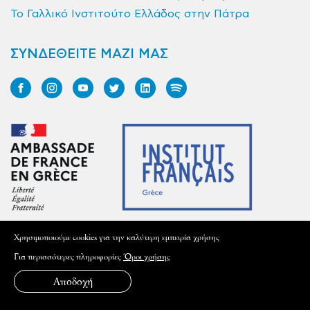
Το Γαλλικό Ινστιτούτο Ελλάδος στην Πάτρα
ΣΥΝΔΕΘΕΙΤΕ ΜΑΖΙ ΜΑΣ
Xρησιμοποιούμε cookies για την καλύτερη εμπειρία χρήσης
ΕΠΙΣΚΕΦΤΕΙΤΕ ΤΟ ΙΝΣΤΙΤΟΥΤΟ
Για περισσότερες πληροφορίες
Όροι χρήσης
Sina 31, 106 80, Athènes
Αποδοχή
T:
(+30) 210 339 8600