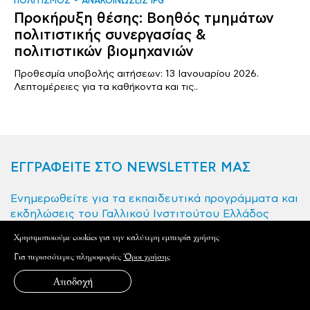
ΠΟΛΙΤΙΣΜΟΣ
ΑΝΑΚΟΙΝΩΣΕΙΣ IFG
Προκήρυξη θέσης: Βοηθός τμημάτων
πολιτιστικής συνεργασίας &
πολιτιστικών βιομηχανιών
Προθεσμία υποβολής αιτήσεων: 13 Ιανουαρίου 2026.
Λεπτομέρειες για τα καθήκοντα και τις..
ΕΓΓΡΑΦΕΙΤΕ ΣΤΟ NEWSLETTER ΜΑΣ
Ενημερωθείτε για τα εκπαιδευτικά προγράμματα και
εκδηλώσεις του Γαλλικού Ινστιτούτου Ελλάδος
Xρησιμοποιούμε cookies για την καλύτερη εμπειρία χρήσης
Όνομα
Για περισσότερες πληροφορίες
Όροι χρήσης
Αποδοχή
Email