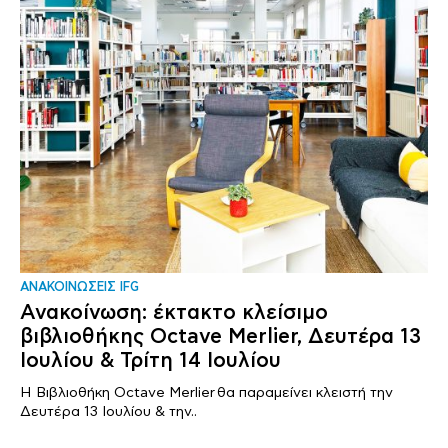
ΑΝΑΚΟΙΝΩΣΕΙΣ IFG
Ανακοίνωση: έκτακτο κλείσιμο
βιβλιοθήκης Octave Merlier, Δευτέρα 13
Ιουλίου & Τρίτη 14 Ιουλίου
Η Βιβλιοθήκη Octave Merlier θα παραμείνει κλειστή την
Δευτέρα 13 Ιουλίου & την..