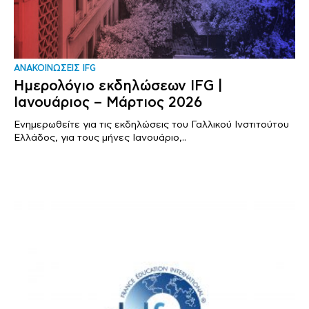
ΑΝΑΚΟΙΝΩΣΕΙΣ IFG
Ημερολόγιο εκδηλώσεων IFG |
Ιανουάριος – Μάρτιος 2026
Ενημερωθείτε για τις εκδηλώσεις του Γαλλικού Ινστιτούτου
Ελλάδος, για τους μήνες Ιανουάριο,..