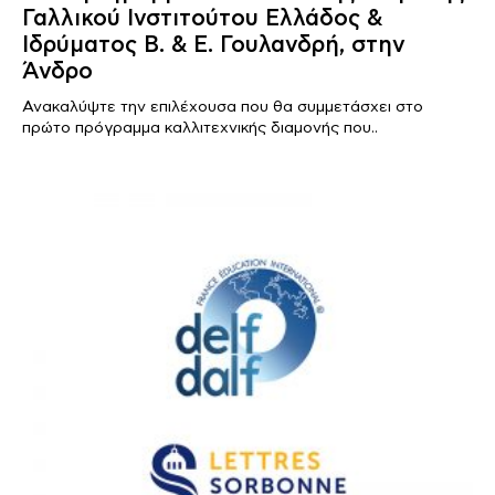
Γαλλικού Ινστιτούτου Ελλάδος &
Ιδρύματος Β. & Ε. Γουλανδρή, στην
Άνδρο
Ανακαλύψτε την επιλέχουσα που θα συμμετάσχει στο
πρώτο πρόγραμμα καλλιτεχνικής διαμονής που..