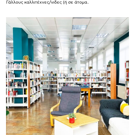
Γάλλους καλλιτέχνες/νιδες (ή σε άτομα..