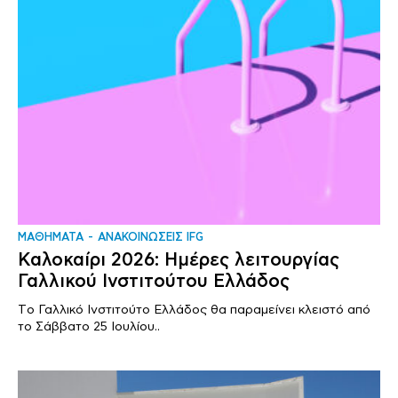
ΜΑΘΗΜΑΤΑ
ΑΝΑΚΟΙΝΩΣΕΙΣ IFG
Καλοκαίρι 2026: Ημέρες λειτουργίας
Γαλλικού Ινστιτούτου Ελλάδος
Tο Γαλλικό Ινστιτούτο Ελλάδος θα παραμείνει κλειστό από
το Σάββατο 25 Ιουλίου..