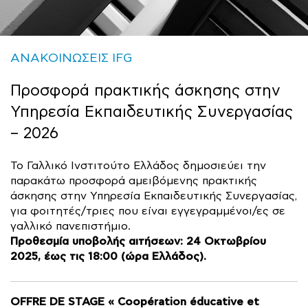
ΑΝΑΚΟΙΝΩΣΕΙΣ IFG
Προσφορά πρακτικής άσκησης στην
Υπηρεσία Εκπαιδευτικής Συνεργασίας
– 2026
Το Γαλλικό Ινστιτούτο Ελλάδος δημοσιεύει την
παρακάτω προσφορά αμειβόμενης πρακτικής
άσκησης στην Υπηρεσία Εκπαιδευτικής Συνεργασίας,
για φοιτητές/τριες που είναι εγγεγραμμένοι/ες σε
γαλλικό πανεπιστήμιο.
Προθεσμία υποβολής αιτήσεων: 24 Οκτωβρίου
2025, έως τις 18:00 (ώρα Ελλάδος).
OFFRE DE STAGE « Coopération éducative et