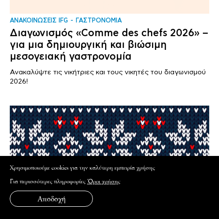
ΑΝΑΚΟΙΝΩΣΕΙΣ IFG
ΓΑΣΤΡΟΝΟΜΙΑ
Διαγωνισμός «Comme des chefs 2026» –
για μια δημιουργική και βιώσιμη
μεσογειακή γαστρονομία
Ανακαλύψτε τις νικήτριες και τους νικητές του διαγωνισμού
2026!
Xρησιμοποιούμε cookies για την καλύτερη εμπειρία χρήσης
Για περισσότερες πληροφορίες
Όροι χρήσης
Αποδοχή