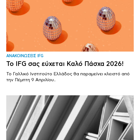
ΑΝΑΚΟΙΝΩΣΕΙΣ IFG
Το IFG σας εύχεται Καλό Πάσχα 2026!
Το Γαλλικό Ινστιτούτο Ελλάδος θα παραμείνει κλειστό από
την Πέμπτη 9 Απριλίου..