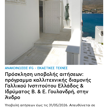
ΑΝΑΚΟΙΝΩΣΕΙΣ IFG
ΕΙΚΑΣΤΙΚΕΣ ΤΕΧΝΕΣ
Πρόσκληση υποβολής αιτήσεων:
πρόγραμμα καλλιτεχνικής διαμονής
Γαλλικού Ινστιτούτου Ελλάδος &
Ιδρύματος Β. & Ε. Γουλανδρή, στην
Άνδρο
Υποβολή αιτήσεων έως τις 31/05/2026. Απευθύνεται σε