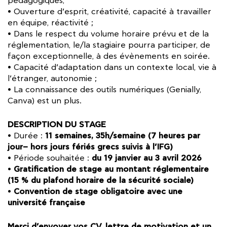
pédagogiques,
• Ouverture d’esprit, créativité, capacité à travailler
en équipe, réactivité ;
• Dans le respect du volume horaire prévu et de la
réglementation, le/la stagiaire pourra participer, de
façon exceptionnelle, à des évènements en soirée.
• Capacité d’adaptation dans un contexte local, vie à
l’étranger, autonomie ;
• La connaissance des outils numériques (Genially,
Canva) est un plus.
DESCRIPTION DU STAGE
11 semaines, 35h/semaine (7 heures par
• Durée :
jour– hors jours fériés grecs suivis à l’IFG)
du 19 janvier au 3 avril 2026
• Période souhaitée :
Gratification de stage au montant réglementaire
•
(15 % du plafond horaire de la sécurité sociale)
Convention de stage obligatoire avec une
•
université française
Merci d’envoyer vos CV, lettre de motivation et un