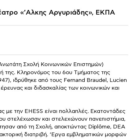
θέατρο «’Aλκης Αργυριάδης», ΕΚΠΑ
Ανωτάτη Σχολή Κοινωνικών Επιστημών)
σή της. Κληρονόμος του 6ου Tμήματος της
47), ιδρύθηκε από τους Fernand Braudel, Lucien
 έρευνας και διδασκαλίας των κοινωνικών και
τας με την EHESS είναι πολλαπλές. Εκατοντάδες
 που στελέχωσαν και στελεχώνουν πανεπιστήμια,
ίτησαν από τη Σχολή, αποκτώντας Diplôme, DEA
δακτορική διατριβή. ‘Eργα εμβληματικών μορφών