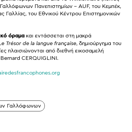
 Γαλλόφωνων Πανεπιστημίων – AUF, του Κεμπέκ,
ας Γαλλίας, του Εθνικού Κέντρου Επιστημονικών
ικό όραμα
και εντάσσεται στη μακρά
Le Trésor de la langue française
, δημιούργημα του
ίες πλαισιώνονται από διεθνή εικοσαμελή
ή Bernard CERQUIGLINI.
airedesfrancophones.org
των Γαλλόφωνων