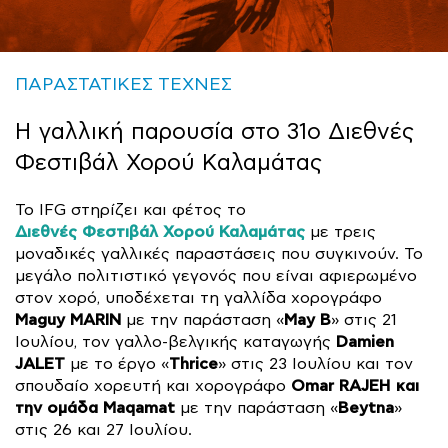
ΠΑΡΑΣΤΑΤΙΚΕΣ ΤΕΧΝΕΣ
Η γαλλική παρουσία στο 31ο Διεθνές
Φεστιβάλ Χορού Καλαμάτας
Το IFG στηρίζει και φέτος το
Διεθνές Φεστιβάλ Χορού Καλαμάτας
με τρεις
μοναδικές γαλλικές παραστάσεις που συγκινούν. Το
μεγάλο πολιτιστικό γεγονός που είναι αφιερωμένο
στον χορό, υποδέχεται τη γαλλίδα χορογράφο
Maguy MARIN
May
B
με την παράσταση «
» στις 21
Damien
Ιουλίου, τον γαλλο-βελγικής καταγωγής
JALET
Thrice
με το έργο «
» στις 23 Ιουλίου και τον
Omar RAJEH
και
σπουδαίο χορευτή και χορογράφο
την ομάδα Maqamat
Beytna
με την παράσταση «
»
στις 26 και 27 Ιουλίου.