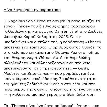
Λίγα λόγια για την παράσταση
Η Nagelhus Schia Productions (NSP) παρουσιάζει το
έργο «Thrice» του διεθνούς φήμης χορογράφου
Γαλλοβελγικής καταγωγής Damien Jalet στο Διεθνές
Φεστιβάλ Χορού Καλαμάτας 2025. Όπως
υποδηλώνει και ο τίτλος της, η παράσταση «Thrice»
αποτελεί ένα τρίπτυχο. O αριθμός αυτός θυμίζει τα
στοιχεία που επικαλείται ο Octavio Paz στο ποίημά
του
Άνεμος, Νερό, Πέτρα
. Αυτά τα θεμελιώδη,
αλληλένδετα και αλληλοεξαρτώμενα στοιχεία
αποτυπώνονται στις τρεις ενότητες —
Gusts
,
Médusés
και
Brise-lames
— που μοιράζονται ένα
κοινό, κυριολεκτικά, έδαφος. Σε κάθε ενότητα, οι
ερμηνευτές ξεδιπλώνουν χαλιά στο πλάι και στο
πίσω μέρος της σκηνής, χτίζοντας έτσι ένα σκηνικό
— ή καλύτερα μια πύλη προς μια άλλη διάσταση.
Το «Thrice» είναι ένα έργο σε διαρκή κίνηση — μια