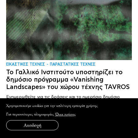
ΕΙΚΑΣΤΙΚΕΣ ΤΕΧΝΕΣ
ΠΑΡΑΣΤΑΤΙΚΕΣ ΤΕΧΝΕΣ
Το Γαλλικό Ινστιτούτο υποστηρίζει το
δημόσιο πρόγραμμα «Vanishing
Landscapes» του χώρου τέχνης TAVROS
Ενημερωθείτε για τις δράσεις και το ημερήσιο δημόσιο
πρόγραμμα, 6 με 9..
Xρησιμοποιούμε cookies για την καλύτερη εμπειρία χρήσης
Για περισσότερες πληροφορίες
Όροι χρήσης
Αποδοχή