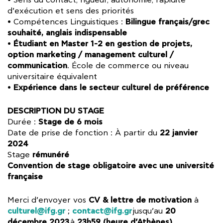
• Sens du contact, rigueur, autonomie, rapidité
d’exécution et sens des priorités
Bilingue français/grec
• Compétences Linguistiques :
souhaité, anglais indispensable
Étudiant en Master 1-2 en gestion de projets,
•
option marketing / management culturel /
communication
. École de commerce ou niveau
universitaire équivalent
Expérience dans le secteur culturel de préférence
•
DESCRIPTION DU STAGE
Stage de 6 mois
Durée :
22 janvier
Date de prise de fonction : À partir du
2024
rémunéré
Stage
Convention de stage obligatoire avec une université
française
CV & lettre de motivation
Merci d’envoyer vos
à
culturel@ifg.gr
contact@ifg.gr
20
;
jusqu’au
décembre 2023
23h59 (heure d’Athènes)
à
.