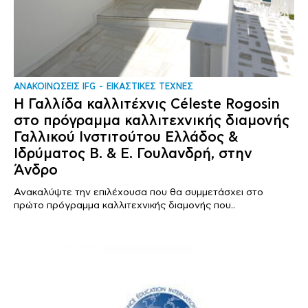
ΑΝΑΚΟΙΝΩΣΕΙΣ IFG
ΕΙΚΑΣΤΙΚΕΣ ΤΕΧΝΕΣ
Η Γαλλίδα καλλιτέχνις Céleste Rogosin
στο πρόγραμμα καλλιτεχνικής διαμονής
Γαλλικού Ινστιτούτου Ελλάδος &
Ιδρύματος Β. & Ε. Γουλανδρή, στην
Άνδρο
Ανακαλύψτε την επιλέχουσα που θα συμμετάσχει στο
πρώτο πρόγραμμα καλλιτεχνικής διαμονής που..