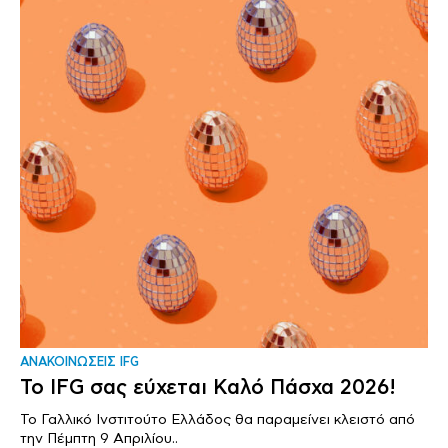
ΑΝΑΚΟΙΝΩΣΕΙΣ IFG
Το IFG σας εύχεται Καλό Πάσχα 2026!
Το Γαλλικό Ινστιτούτο Ελλάδος θα παραμείνει κλειστό από
την Πέμπτη 9 Απριλίου..