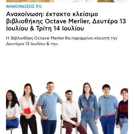
ΑΝΑΚΟΙΝΩΣΕΙΣ IFG
Ανακοίνωση: έκτακτο κλείσιμο
βιβλιοθήκης Octave Merlier, Δευτέρα 13
Ιουλίου & Τρίτη 14 Ιουλίου
Η Βιβλιοθήκη Octave Merlier θα παραμείνει κλειστή την
Δευτέρα 13 Ιουλίου & την..