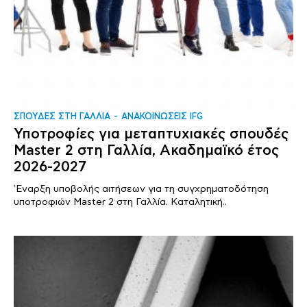
ΣΠΟΥΔΕΣ ΣΤΗ ΓΑΛΛΙΑ
ΑΝΑΚΟΙΝΩΣΕΙΣ IFG
Υποτροφίες για μεταπτυχιακές σπουδές
Master 2 στη Γαλλία, Ακαδημαϊκό έτος
2026-2027
'Εναρξη υποβολής αιτήσεων για τη συγχρηματοδότηση
υποτροφιών Master 2 στη Γαλλία. Καταλητική..