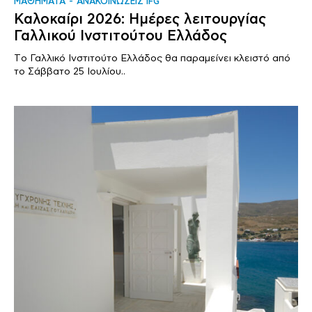
ΜΑΘΗΜΑΤΑ
ΑΝΑΚΟΙΝΩΣΕΙΣ IFG
Καλοκαίρι 2026: Ημέρες λειτουργίας
Γαλλικού Ινστιτούτου Ελλάδος
Tο Γαλλικό Ινστιτούτο Ελλάδος θα παραμείνει κλειστό από
το Σάββατο 25 Ιουλίου..