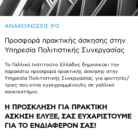
ΑΝΑΚΟΙΝΩΣΕΙΣ IFG
Προσφορά πρακτικής άσκησης στην
Υπηρεσία Πολιτιστικής Συνεργασίας
Το Γαλλικό Ινστιτούτο Ελλάδος δημοσιεύει την
παρακάτω προσφορά πρακτικής άσκησης στην
Υπηρεσία Πολιτιστικής Συνεργασίας, για φοιτητές/
τριες που είναι εγγεγραμμένοι/ες σε γαλλικό
πανεπιστήμιο.
Η ΠΡ
O
ΣΚΛΗΣΗ ΓΙΑ ΠΡΑΚΤΙΚΗ
ΑΣΚΗΣΗ ΕΛΥΞΕ, ΣΑΣ ΕΥΧΑΡΙΣΤΟYΜΕ
ΓΙΑ ΤΟ ΕΝΔΙΑΦ
E
ΡΟΝ ΣΑΣ!