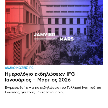
ΑΝΑΚΟΙΝΩΣΕΙΣ IFG
Ημερολόγιο εκδηλώσεων IFG |
Ιανουάριος – Μάρτιος 2026
Ενημερωθείτε για τις εκδηλώσεις του Γαλλικού Ινστιτούτου
Ελλάδος, για τους μήνες Ιανουάριο,..