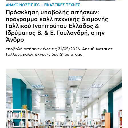
ΑΝΑΚΟΙΝΩΣΕΙΣ IFG
ΕΙΚΑΣΤΙΚΕΣ ΤΕΧΝΕΣ
Πρόσκληση υποβολής αιτήσεων:
πρόγραμμα καλλιτεχνικής διαμονής
Γαλλικού Ινστιτούτου Ελλάδος &
Ιδρύματος Β. & Ε. Γουλανδρή, στην
Άνδρο
Υποβολή αιτήσεων έως τις 31/05/2026. Απευθύνεται σε
Γάλλους καλλιτέχνες/νιδες (ή σε άτομα..