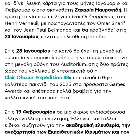
και δίνει λευκή κάρτα για τους μήνες Ιανουάριο και
Ζαχαρία Μαυροειδή
Φεβρουάριο στο σκηνοθέτη
. Η
πρώτη ταινία που επιλέγει είναι
Οι διαρρήκτες
του
Henri Verneuil, με πρωταγωνιστές τον Omar Sharif
και τον Jean-Paul Belmondo και θα προβληθεί στις
23 Ιανουαρίου
, πάντα με ελεύθερη είσοδο.
28 Ιανουαρίου
Στις
το κοινό θα έχει τη μοναδική
ευκαιρία να παρακολουθήσει ή να συμμετάσχει live
στη μεγάλη οθόνη του Auditorium, στις δύο πρώτες
ώρες του γαλλικού βιντεοπαιχνιδιού «
Clair Obscur: Expédition 33
» που αναδείχθηκε
καλύτερο παιχνίδι του 2025 στα πρόσφατα Games
Awards και απέσπασε πολλά βραβεία για την
καλλιτεχνική του ποιότητα.
19 Φεβρουαρίου
Στις
σε μια άκρως ενδιαφέρουσα
ελληνογαλλική συνάντηση, Έλληνες και Γάλλοι
ακαδημαϊκή ελευθερία,
την
ειδικοί συζητούν για την
ανεξαρτησία των Εκπαιδευτικών Ιδρυμάτων και τον