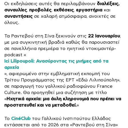
διαλέξεις,
Οι εκδηλώσεις αυτές θα περιλαμβάνουν
συναυλίες
προβολές
εκθέσεις
εργαστήρια
,
,
,
και
συναντήσεις
σε χαλαρή ατμόσφαιρα, ανοιχτές σε
όλους.
22 Ιανουαρίου
Τα Ραντεβού στη Σίνα ξεκινούν στις
,
με μια συγκινητική βραδιά καθώς θα παρουσιαστεί
σε πανελλήνια πρεμιέρα το ηχητικό ντοκιμαντέρ-
podcast «
Ici Lilipoupoli: Ανασύροντας τις μνήμες από τα
αρχεία
», αφιερωμένο στην εμβληματική εκπομπή του
Τρίτου Προγράμματος της ΕΡΤ «Εδώ Λιλιπούπολη»,
σε παραγωγή του γαλλικού ραδιοφώνου France
Culture. Θα προηγηθεί μια συζήτηση με τίτλο
Ηχητικά αρχεία: μια άυλη κληρονομιά που πρέπει να
«
προστατευθεί και να μεταδοθεί.
»
CinéClub
Το
του Γαλλικού Ινστιτούτου Ελλάδος
εντάσσεται από το 2026 στα «Ραντεβού στη Σίνα»