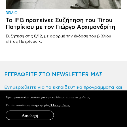
ΒΙΒΛΙΟ
Το IFG προτείνει: Συζήτηση του Τίτου
Πατρίκιου με τον Γιώργο Αρχιμανδρίτη
Συζήτηση στις 8/12, με αφορμή την έκδοση του βιβλίου
«Τίτος Πατρίκιος -..
ΕΓΓΡΑΦΕΙΤΕ ΣΤΟ NEWSLETTER ΜΑΣ
Ενημερωθείτε για τα εκπαιδευτικά προγράμματα και
εκδηλώσεις του Γαλλικού Ινστιτούτου Ελλάδος
Xρησιμοποιούμε cookies για την καλύτερη εμπειρία χρήσης
Όνομα
Για περισσότερες πληροφορίες
Όροι χρήσης
Αποδοχή
Email