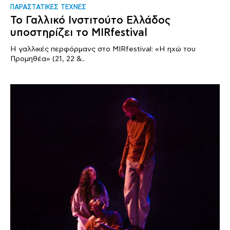
ΠΑΡΑΣΤΑΤΙΚΕΣ ΤΕΧΝΕΣ
Το Γαλλικό Ινστιτούτο Ελλάδος
υποστηρίζει το MIRfestival
Η γαλλικές περφόρμανς στο MIRfestival: «Η ηχώ του
Προμηθέα» (21, 22 &..