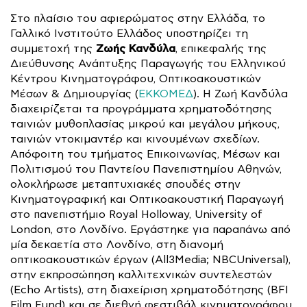
Στο πλαίσιο του αφιερώματος στην Ελλάδα, το
Γαλλικό Ινστιτούτο Ελλάδος υποστηρίζει τη
Ζωής Κανδύλα
συμμετοχή της
, επικεφαλής της
Διεύθυνσης Ανάπτυξης Παραγωγής του Ελληνικού
Κέντρου Κινηματογράφου, Οπτικοακουστικών
Μέσων & Δημιουργίας (
ΕΚΚΟΜΕΔ
). Η Ζωή Κανδύλα
διαχειρίζεται τα προγράμματα χρηματοδότησης
ταινιών μυθοπλασίας μικρού και μεγάλου μήκους,
ταινιών ντοκιμαντέρ και κινουμένων σχεδίων.
Απόφοιτη του τμήματος Επικοινωνίας, Μέσων και
Πολιτισμού του Παντείου Πανεπιστημίου Αθηνών,
ολοκλήρωσε μεταπτυχιακές σπουδές στην
Κινηματογραφική και Οπτικοακουστική Παραγωγή
στο πανεπιστήμιο Royal Holloway, University of
London, στο Λονδίνο. Εργάστηκε για παραπάνω από
μία δεκαετία στο Λονδίνο, στη διανομή
οπτικοακουστικών έργων (All3Media; NBCUniversal),
στην εκπροσώπηση καλλιτεχνικών συντελεστών
(Echo Artists), στη διαχείριση χρηματοδότησης (BFI
Film Fund) και σε διεθνή φεστιβάλ κινηματογράφου