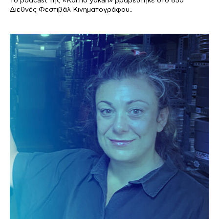
Το podcast της «Koi no yokan» βραβευτηκε στο 65ο
Διεθνές Φεστιβάλ Κινηματογράφου..