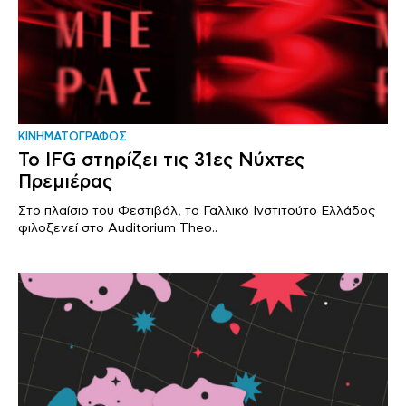
ΚΙΝΗΜΑΤΟΓΡΑΦΟΣ
Το IFG στηρίζει τις 31ες Νύχτες
Πρεμιέρας
Στο πλαίσιο του Φεστιβάλ, το Γαλλικό Ινστιτούτο Ελλάδος
φιλοξενεί στο Auditorium Theo..