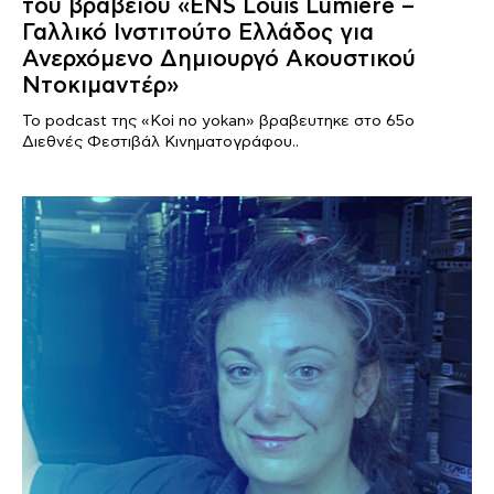
του βραβείου «ENS Louis Lumière –
Γαλλικό Ινστιτούτο Ελλάδος για
Ανερχόμενο Δημιουργό Ακουστικού
Ντοκιμαντέρ»
Το podcast της «Koi no yokan» βραβευτηκε στο 65ο
Διεθνές Φεστιβάλ Κινηματογράφου..