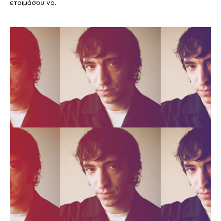
ετοιμάσου να..