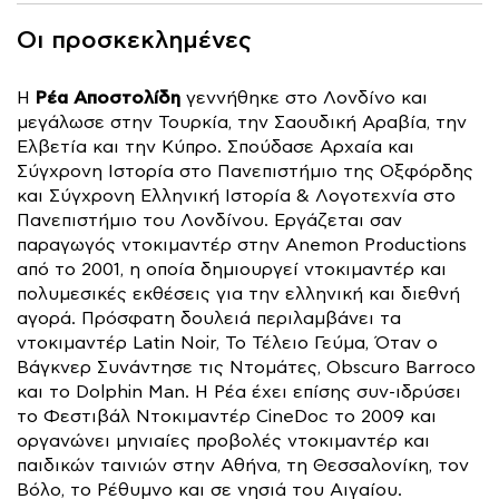
Οι προσκεκλημένες
Ρέα Αποστολίδη
Η
γεννήθηκε στο Λονδίνο και
μεγάλωσε στην Τουρκία, την Σαουδική Αραβία, την
Ελβετία και την Κύπρο. Σπούδασε Αρχαία και
Σύγχρονη Ιστορία στο Πανεπιστήμιο της Οξφόρδης
και Σύγχρονη Ελληνική Ιστορία & Λογοτεχνία στο
Πανεπιστήμιο του Λονδίνου. Εργάζεται σαν
παραγωγός ντοκιμαντέρ στην Anemon Productions
από το 2001, η οποία δημιουργεί ντοκιμαντέρ και
πολυμεσικές εκθέσεις για την ελληνική και διεθνή
αγορά. Πρόσφατη δουλειά περιλαμβάνει τα
ντοκιμαντέρ Latin Noir, Το Τέλειο Γεύμα, Όταν ο
Βάγκνερ Συνάντησε τις Ντομάτες, Obscuro Barroco
και το Dolphin Man. Η Ρέα έχει επίσης συν-ιδρύσει
το Φεστιβάλ Ντοκιμαντέρ CineDoc το 2009 και
οργανώνει μηνιαίες προβολές ντοκιμαντέρ και
παιδικών ταινιών στην Αθήνα, τη Θεσσαλονίκη, τον
Βόλο, το Ρέθυμνο και σε νησιά του Αιγαίου.