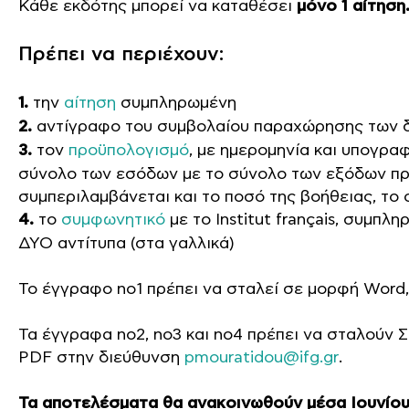
Κάθε εκδότης μπορεί να καταθέσει
μόνο 1 αίτηση
Πρέπει να περιέχουν:
1.
την
αίτηση
συμπληρωμένη
2.
αντίγραφο του συμβολαίου παραχώρησης των 
3.
τον
προϋπολογισμό
, με ημερομηνία και υπογραφ
σύνολο των εσόδων με το σύνολο των εξόδων πρέπ
συμπεριλαμβάνεται και το ποσό της βοήθειας, το ο
4.
το
συμφωνητικό
με το Institut français, συμπλ
ΔΥΟ αντίτυπα (στα γαλλικά)
Το έγγραφο no1 πρέπει να σταλεί σε μορφή Word
Τα έγγραφα no2, no3 και no4 πρέπει να σταλούν
PDF στην διεύθυνση
pmouratidou@ifg.gr
.
Τα αποτελέσματα θα ανακοινωθούν μέσα Ιουνίου